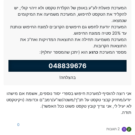
המערכת פועלת לע"ע באופן של הקלדת טקסט ולא זיהוי קולי, יש
להקליד את הטקסט לחיפוש, המערכת משמיעה את המיקומים
שנמצאו.
המערכת יודעת לחפש גם חיפושים הקרובים למונח החיפוש ונותנת
עד 20% סטיה ממונח החיפוש.
המערכת משמיעה תחילה את התוצאות המדויקות ואח"כ את
התוצאות הקרובות.
מספר המערכת
כרגע
הוא (יתכן שהמספר יוחלף):
048839676
בהצלחה!
אני רוצה להוסיף למערכת חיפוש בספרי יסוד נוספים, אשמח אם מישהו
יודע/מחזיק קבצי טקסט על תנ"ך/משנה/שו"ע/רמב"ם וכדומה (ויקיטקסט
לא יעיל לי, אני צריך קובץ טקסט פשוט ככל האפשר).
תודה.
0
2 תגובות
ק
מ