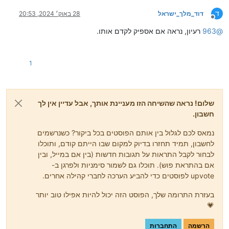
ד
דוד_מלך_ישראל
28 באוק׳ 2024, 20:53
מנותק
@
963
רעיון, נראה אם אספיק לקדם אותו.
1
שלום! נראה שהשיחה הזו מעניינת אותך, אבל עדיין אין לך
חשבון.
נמאס לכם לגלול בין אותם הפוסטים בכל ביקור? כשנרשמים
לחשבון, תמיד תחזרו בדיוק למקום שבו הייתם קודם, ותוכלו
לבחור לקבל התראות על תגובות חדשות (בין אם במייל, ובין
אם בהתראת פוש). תוכלו גם לשמור סימניות ולפרגן ב-
upvote לפוסטים כדי להביע הערכה לחברי קהילה אחרים.
בעזרת התרומה שלך, הפוסט הזה יכול להיות אפילו טוב יותר
💗
הרשמה
התחברות