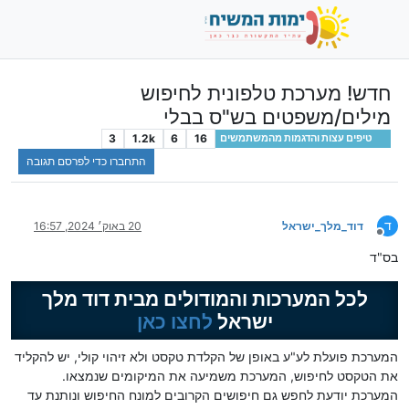
חדש! מערכת טלפונית לחיפוש
מילים/משפטים בש"ס בבלי
3
1.2k
6
16
טיפים עצות והדגמות מהמשתמשים
התחברו כדי לפרסם תגובה
ד
דוד_מלך_ישראל
20 באוק׳ 2024, 16:57
מנותק
בס"ד
לכל המערכות והמודולים מבית דוד מלך
ישראל
לחצו כאן
המערכת פועלת לע"ע באופן של הקלדת טקסט ולא זיהוי קולי, יש להקליד
את הטקסט לחיפוש, המערכת משמיעה את המיקומים שנמצאו.
המערכת יודעת לחפש גם חיפושים הקרובים למונח החיפוש ונותנת עד