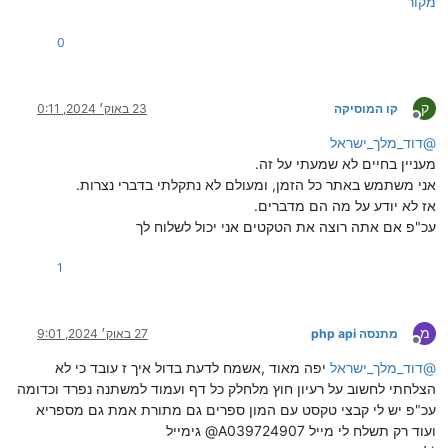
מקור
0
ק
קו המוסיקה
23 באוק׳ 2024, 0:11
מנותק
@
דוד_מלך_ישראל
מעניין בחיים לא שמעתי על זה.
אני משתמש באתר כל הזמן, ומעולם לא נתקלתי בדברי נצרות.
אז לא יודע על מה הם מדברים.
עכ"פ אם אתה רוצה את הטקטים אני יכול לשלוח לך
1
מ
מתנסה php api
27 באוק׳ 2024, 9:01
מנותק
@
דוד_מלך_ישראל
יפה מאוד ,אשמח לדעת בדול איך ז עובד כי לא
הצלחתי לחשוב על רעיון חוץ מלחלק כל דף ועמוד למשתנה נפרד וכדומה
עכ"פ יש לי קבצי טקסט עם המון ספרים גם מתורת אמת גם מספריא
ועוד רק תשלח לי מייל A039724907@ גימייל