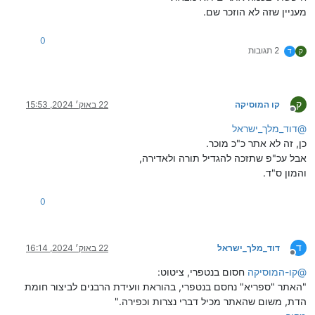
מעניין שזה לא הוזכר שם.
0
2 תגובות
ק
ד
ק
קו המוסיקה
22 באוק׳ 2024, 15:53
מנותק
@
דוד_מלך_ישראל
כן, זה לא אתר כ"כ מוכר.
אבל עכ"פ שתזכה להגדיל תורה ולאדירה,
והמון ס"ד.
0
ד
דוד_מלך_ישראל
22 באוק׳ 2024, 16:14
מנותק
@
קו-המוסיקה
חסום בנטפרי, ציטוט:
"האתר "ספריא" נחסם בנטפרי, בהוראת וועידת הרבנים לביצור חומת
הדת, משום שהאתר מכיל דברי נצרות וכפירה."