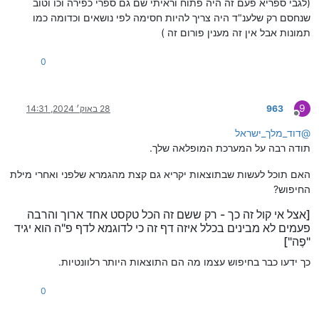
(לגבי ספריא פעם זה היה פתוח וראיתי שם גם ספרי כפירה וכו וטוב
שנחסם רק שלענ"ד היה צריך להיות חסימה לפי נושאים וכדומה כמו
תמונות אבל אין זה מענין פורום זה )
0
9
963
28 באוק׳ 2024, 14:31
מנותק
@
דוד_מלך_ישראל
תודה רבה על המערכת המופלאה שלך.
האם תוכל לעשות שבתוצאות יקריא גם קצת מהגמרא שלפני ואחרי מילת
החיפוש?
[אצל אי קול זה כך - רק ששם זה הכל טקסט אחד ארוך והרבה
פעמים לא מבינים בכלל איזה דף זה כי לדוגמא לדף פ"ה הוא יגיד
"פֶה"]
כך ידעו כבר בחיפוש עצמו מה הם התוצאות היותר רלוונטיות.
0