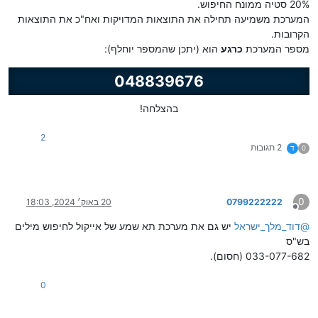
20% סטיה ממונח החיפוש.
המערכת משמיעה תחילה את התוצאות המדויקות ואח"כ את התוצאות
הקרובות.
מספר המערכת
כרגע
הוא (יתכן שהמספר יוחלף):
048839676
בהצלחה!
2
2 תגובות
0
ד
0
0799222222
20 באוק׳ 2024, 18:03
מנותק
@
דוד_מלך_ישראל
יש גם את מערכת תא שמע של אייקול לחיפוש מילים
בש"ס
033-077-682 (חסום).
0