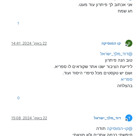
אני אכתוב לך פיתרון עוד מעט.
חג שמח
1
ק
קו המוסיקה
22 באוק׳ 2024, 14:41
מנותק
@
דוד_מלך_ישראל
טוב הנה פיתרון
לידיעת הציבור ישנו אתר שקוראים לו ספריא.
ושם יש טקסטים מכל סיפרי היסוד ועוד.
ספריא
בהצלחה
0
ד
דוד_מלך_ישראל
22 באוק׳ 2024, 15:08
מנותק
@
קו-המוסיקה
תודה
חיפשתי בכמה אתרים ולא מצאתי