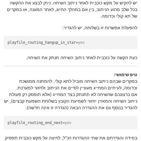
יש להקיש על מקש כוכבית לאחר ניתוב השיחה. ניתן לבצע את ההקשה
בכל שלב מרגע הניתוב, בין אם במהלך החיוג, לאחר המענה, או במקרים
של תא קולי וכדומה.
להפעלת אפשרות זו בשלוחה, יש להגדיר:
playfile_routing_hangup_in_star
=
yes
כעת הקשה על כוכבית לאחר ניתוב השיחה תנתק את השיחה.
טיפ שימושי:
במקרים שבהם ניתוב השיחה מוביל לתא קולי, להמתנה ממושכת
וכדומה, לעיתים המחייג מעוניין לסיים את הניתוב ולחזור למערכת.
אם ברצונכם שהשיחה לא תתנתק בצד המחייג (אלא תופסק רק פעולת
ניתוב השיחה והמאזין יחזור לשמיעת הקובץ בשלוחת השמעת קבצים), יש
להגדיר בנוסף גם את ההגדרה הבאה (הגדרה זו אינה חדשה):
playfile_routing_end_next
=
yes
במידה והגדרתם את שתי ההגדרות הנ"ל, לחיצה על מקש כוכבית תפסיק