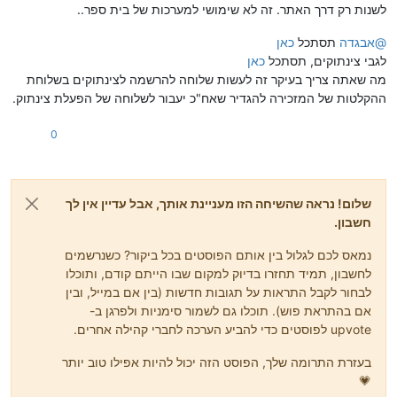
לשנות רק דרך האתר. זה לא שימושי למערכות של בית ספר..
@
אבגדה
תסתכל
כאן
לגבי צינתוקים, תסתכל
כאן
מה שאתה צריך בעיקר זה לעשות שלוחה להרשמה לצינתוקים בשלוחת
ההקלטות של המזכירה להגדיר שאח"כ יעבור לשלוחה של הפעלת צינתוק.
0
שלום! נראה שהשיחה הזו מעניינת אותך, אבל עדיין אין לך
חשבון.
נמאס לכם לגלול בין אותם הפוסטים בכל ביקור? כשנרשמים
לחשבון, תמיד תחזרו בדיוק למקום שבו הייתם קודם, ותוכלו
לבחור לקבל התראות על תגובות חדשות (בין אם במייל, ובין
אם בהתראת פוש). תוכלו גם לשמור סימניות ולפרגן ב-
upvote לפוסטים כדי להביע הערכה לחברי קהילה אחרים.
בעזרת התרומה שלך, הפוסט הזה יכול להיות אפילו טוב יותר
💗