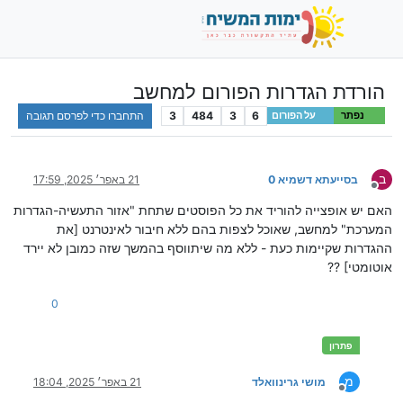
הורדת הגדרות הפורום למחשב
6
3
484
3
התחברו כדי לפרסם תגובה
נפתר
על הפורום
ב
בסייעתא דשמיא 0
21 באפר׳ 2025, 17:59
מנותק
האם יש אופצייה להוריד את כל הפוסטים שתחת "אזור התעשיה-הגדרות
המערכת" למחשב, שאוכל לצפות בהם ללא חיבור לאינטרנט [את
ההגדרות שקיימות כעת - ללא מה שיתווסף בהמשך שזה כמובן לא יירד
אוטומטי] ??
0
מ
מושי גרינוואלד
21 באפר׳ 2025, 18:04
מנותק