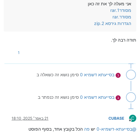
אני מעלה לך את זה כאן
מסודר1.rar
מסודר.rar
הגדרות גירסא 2.zip
תודה רבה לך.
1
בסייעתא דשמיא 0
סימן נושא זה כשאלה ב
ב
בסייעתא דשמיא 0
סימן נושא זה כנפתר ב
ב
C
CUBASE
21 באפר׳ 2025, 18:10
מנותק
@
בסייעתא-דשמיא-0
יש
פה
הכל בקובץ אחד, בסוף הפוסט