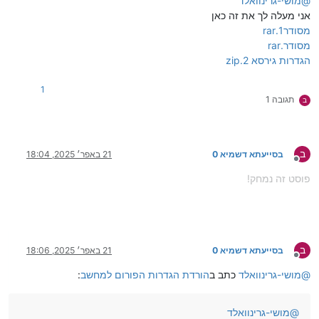
@
מושי-גרינוואלד
אני מעלה לך את זה כאן
מסודר1.rar
מסודר.rar
הגדרות גירסא 2.zip
1
תגובה 1
ב
ב
בסייעתא דשמיא 0
21 באפר׳ 2025, 18:04
מנותק
פוסט זה נמחק!
ב
בסייעתא דשמיא 0
21 באפר׳ 2025, 18:06
מנותק
@
מושי-גרינוואלד
כתב ב
הורדת הגדרות הפורום למחשב
:
@
מושי-גרינוואלד