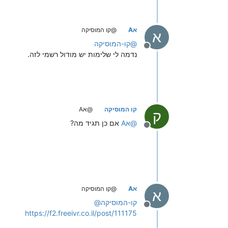
אA
@קו המוסיקה
א
@
קו-המוסיקה
מנותק
נדמה לי שלימות יש מודול רשמי לזה.
קו המוסיקה
@אA
ק
@
אA
אם כן תגיד מה?
מנותק
אA
@קו המוסיקה
א
קו-המוסיקה
@
מנותק
https://f2.freeivr.co.il/post/111175