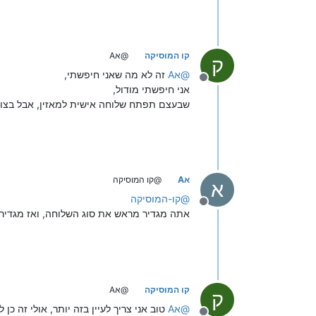
קו המוסיקה
@אA
ק
@
אA
זה לא מה שאני חיפשתי,
מנותק
אני חיפשתי מודול,
שבעצם תפתח שלוחה אישית למאזין, אבל בצורה
אA
@קו המוסיקה
א
@
קו-המוסיקה
מנותק
אתה מגדיר מראש את סוג השלוחה, ואז מגדיר לפ
קו המוסיקה
@אA
ק
@
אA
טוב אני צריך לעיין בזה יותר, אולי זה כן ל