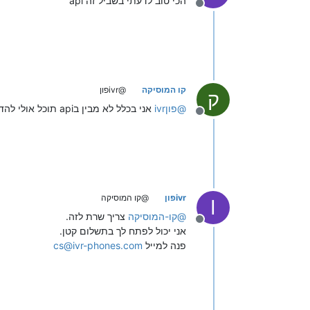
api הכי טוב לדעתי בשביל זה
מנותק
קו המוסיקה
@ivrפון
ק
@
ivrפון
אני בכלל לא מבין בapi תוכל אולי להדריך אותי
מנותק
ivrפון
@קו המוסיקה
I
@
קו-המוסיקה
צריך שרת לזה.
מנותק
אני יכול לפתח לך בתשלום קטן.
פנה למייל
cs@ivr-phones.com