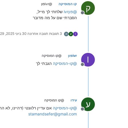
קו המוסיקה
@ivrפון
ק
@
ivrפון
שלחתי לך מייל,
מנותק
הסברתי שם על מה מדובר
3 תגובות
תגובה אחרונה
30 ביוני 2025, 13:29
I
ע
א
ivrפון
@קו המוסיקה
I
@
קו-המוסיקה
הגבתי לך
מנותק
עידו
@קו המוסיקה
ע
@
קו-המוסיקה
אם עדיין רלוונטי (דהיינו, לא התקדמת עם ivrפון) ת
מנותק
stamandsefer@gmail.com