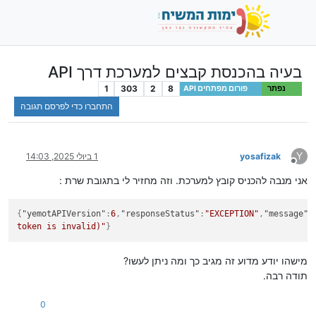
בעיה בהכנסת קבצים למערכת דרך API
1
303
2
8
נפתר
פורום מפתחים API
התחברו כדי לפרסם תגובה
Y
yosafizak
1 ביולי 2025, 14:03
מנותק
אני מנבה להכניס קובץ למערכת. וזה מחזיר לי בתגובת שרת :
{
"yemotAPIVersion"
:
6
,
"responseStatus"
:
"EXCEPTION"
,
"message"
:
token is invalid)"
}
מישהו יודע מדוע זה מגיב כך ומה ניתן לעשו?
תודה רבה.
0