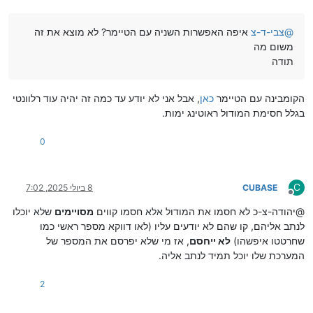
@
צבי-ד-צ
איפה האפשרות השניה עם הטיימר? לא מוצא את זה
משום מה
תודה
הקומבינה עם הטיימר
כאן
, אבל אני לא יודע עד כמה זה יהיה עוד רלוונטי
בגלל חסימת המודול ראוטינג ימות.
0
C
CUBASE
8 ביולי 2025, 7:02
מנותק
@יהודה-צ-כ לא חסמו את המודול אלא חסמו קווים
מסויימים
שלא יוכלו
לנתב אליהם, קו שהם לא יודעים עליו (לאו דווקא מספר ראשי כמו
שחרטטו איפשהו)
לא ייחסם
, אז מי שלא יפרסם את המספר של
המערכת שלו יוכל תמיד לנתב אליה.
2