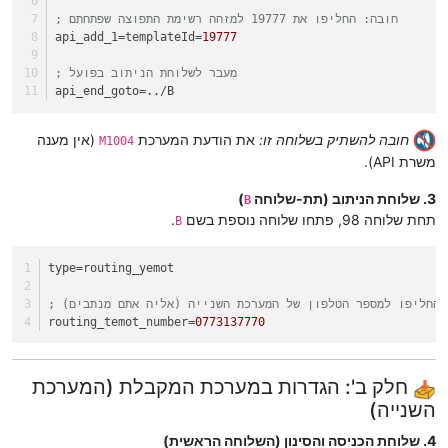
; חובה: החליפו את 19777 למזהה רשימת התפוצה שפתחתם
api_add_1
=templateId=
19777
; מעבר לשלוחת הניתוב בפועל
api_end_goto
=../B
חובה להשתיק בשלוחה זו:
את הודעת המערכת
(אין מענה
M1004
משרת API).
3. שלוחת הניתוב (תת-שלוחה
)
B
תחת שלוחה 98, פתחו שלוחה נוספת בשם
.
B
type
=routing_yemot
: החליפו למספר הטלפון של המערכת השנייה (אליה אתם מנתבים)
routing_temot_number
=
0773137770
חלק ב': הגדרות במערכת המקבלת (המערכת
השנייה)
4. שלוחת הכניסה והסינון (השלוחה הראשית)