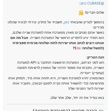
@
CUBASE
כתב
:
שלום חברים!
בהמשך לטריק שהבאתי
כאן
, חשבתי על פתרון יצירתי לבעיה שכולנו
מכירים:
כאשר אתם מנתבים מאזין ממערכת אחת למערכת שנייה שלכם,
הוא תמיד יגיע לתפריט הראשי של המערכת השנייה.
אבל מה אם
אנחנו רוצים לנתב אותו ישירות לתת-שלוחה פנימית ספציפית
(למשל שלוחה
)?
/34
הנה הטריק:
רגע לפני הניתוב, המערכת הראשונה תתחבר ב-API למערכת
השנייה, ותכניס את מספר הזיהוי של המאזין לרשימת תפוצה
(קמפיין) ייעודית.
כשהמאזין יחויג למערכת השנייה, היא תזהה אותו מיד, תמחק אותו
מהרשימה (כדי להשאיר אותה נקייה לפעם הבאה), ותעביר אותו
ישירות ליעד הפנימי שלו!
בואו נגדיר את זה יחד, שלב אחר שלב.
️ הכנה מראש (במערכת השנייה)