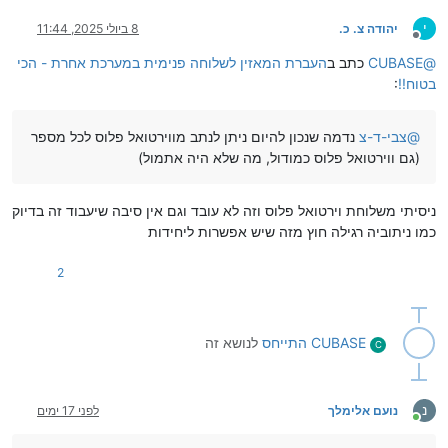
י
יהודה צ. כ.
8 ביולי 2025, 11:44
מנותק
@
CUBASE
כתב ב
העברת המאזין לשלוחה פנימית במערכת אחרת - הכי
בטוח!!
:
@
צבי-ד-צ
נדמה שנכון להיום ניתן לנתב מווירטואל פלוס לכל מספר
(גם ווירטואל פלוס כמודול, מה שלא היה אתמול)
ניסיתי משלוחת וירטואל פלוס וזה לא עובד וגם אין סיבה שיעבוד זה בדיוק
כמו ניתוביה רגילה חוץ מזה שיש אפשרות ליחידות
2
CUBASE
התייחס
לנושא זה
C
נ
נועם אלימלך
לפני 17 ימים
מחובר