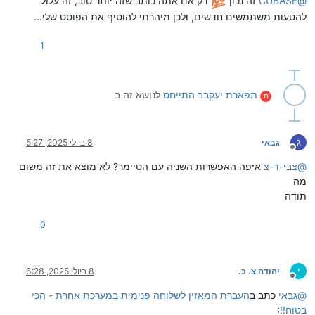
@
CUBASE
זה נכון
רק אם אתה כותב שזה יותר טוב, זה עלול
להטעות משתמשים חדשים, ולכן מיהרתי להוסיף את הפוסט שלי...
1
תפארת יעקבב
התייחס
לנושא זה ב
ת
ג
גבאי
8 ביולי 2025, 5:27
מנותק
@
צבי-ד-צ
איפה האפשרות השניה עם הטיימר? לא מוצא את זה משום
מה
תודה
0
י
יהודה צ. כ.
8 ביולי 2025, 6:28
מנותק
@
גבאי
כתב ב
העברת המאזין לשלוחה פנימית במערכת אחרת - הכי
בטוח!!
: