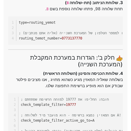
3. שלוחת הניתוב (תת-שלוחה
)
B
תחת שלוחה 98, פתחו שלוחה נוספת בשם
.
B
type
=routing_yemot
החליפו למספר הטלפון של המערכת השנייה (אליה אתם מנתבים)
routing_temot_number
=
0773137770
חלק ב': הגדרות במערכת המקבלת
(המערכת השנייה)
4. שלוחת הכניסה והסינון (השלוחה הראשית)
בשלוחה שאליה המאזין מגיע כשהוא מחויג , אנו מציבים פילטר
שבודק אם הוא מופיע ברשימת התפוצה שלנו.
; חובה: החליפו את 19777 למזהה הרשימה שפתחתם
check_template_filter
=
19777
; אם המאזין נמצא ברשימה - הוא מועבר מיד לשלוחה A!
check_template_filter_active_go_to
=A