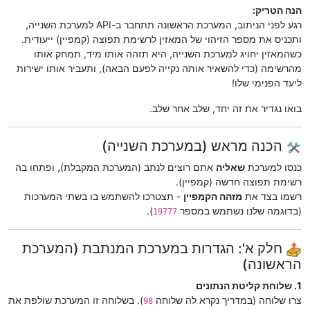
הנה הטריק:
רגע לפני הניתוב, המערכת הראשונה תתחבר ב-API למערכת השנייה,
ותכניס את מספר הזיהוי של המאזין לרשימת תפוצה (קמפיין) ייעודית.
כשהמאזין יחויג למערכת השנייה, היא תזהה אותו מיד, תמחק אותו
מהרשימה (כדי להשאיר אותה נקייה לפעם הבאה), ותעביר אותו ישירות
ליעד הפנימי שלו!
בואו נגדיר את זה יחד, שלב אחר שלב.
️ הכנה מראש (במערכת השנייה)
כנסו למערכת
שאליה
אתם רוצים לנתב (המערכת המקבלת), ופתחו בה
רשימת תפוצה חדשה (קמפיין).
רשמו בצד את
מזהה הקמפיין
- תצטרכו להשתמש בו בשתי המערכות
(בדוגמה שלנו נשתמש במספר
).
19777
חלק א': הגדרות במערכת המנתבת (המערכת
הראשונה)
1. שלוחת קליטת הנתונים
צרו שלוחה (במדריך נקרא לה שלוחה
). בשלוחה זו המערכת שולפת את
98