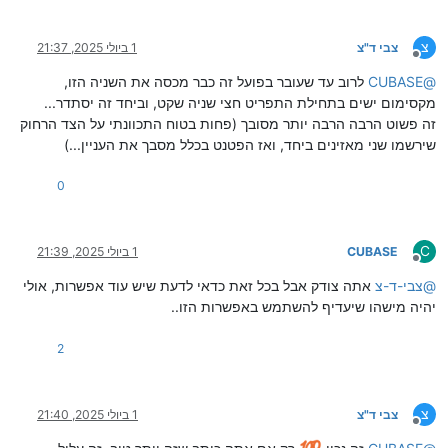
צ
צבי ד"צ
1 ביולי 2025, 21:37
מנותק
@
CUBASE
לרוב עד שעובר בפועל זה כבר מכסה את השניה הזו,
מקסימום ישים בתחילת התפריט חצי שניה שקט, וביחד זה יסתדר...
זה פשוט הרבה הרבה יותר מסובך (פחות בטוח התכוונתי על הצד הרחוק
שירשמו שני מאזינים ביחד, ואז הפטנט בכלל מסבך את העניין...)
0
C
CUBASE
1 ביולי 2025, 21:39
מנותק
@
צבי-ד-צ
אתה צודק אבל בכל זאת כדאי לדעת שיש עוד אפשרות, אולי
יהיה מישהו שיעדיף להשתמש באפשרות הזו..
2
צ
צבי ד"צ
1 ביולי 2025, 21:40
מנותק