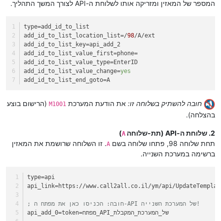
המספר של המאזין ומזריקה אותו לשלוחת ה-API לצורך המשך התהליך.
type
=add_id_to_list
add_id_to_list_location_list
=/
98
/A/ext
add_id_to_list_key
=api_add_2
add_id_to_list_value_first
=phone=
add_id_to_list_value_type
=EnterID
add_id_to_list_value_change
=
yes
add_id_to_list_end_goto
=A
חובה להשתיק בשלוחה זו:
את הודעת המערכת
(הרישום בוצע
M1001
בהצלחה).
2. שלוחת ה-API (תת-שלוחה
)
A
תחת שלוחה 98, פתחו שלוחה בשם
. זו השלוחה שרושמת את המאזין
A
ברשימה במערכת השנייה.
type
=api
api_link
=https://www.call2all.co.il/ym/api/UpdateTemplat
; חובה: הכניסו כאן את מפתח ה-API של המערכת השנייה!
=token=מפתח_API_של_המערכת_המקבלת
api_add_0