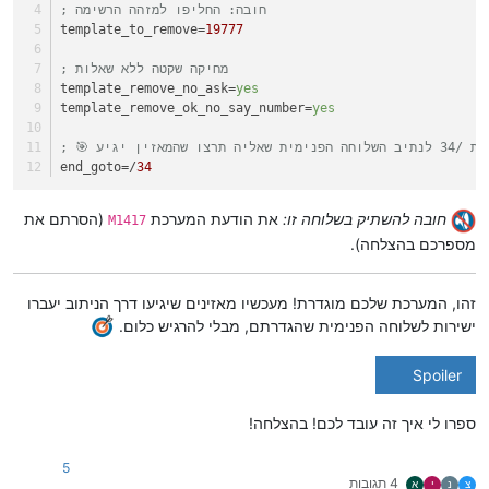
; חובה: החליפו למזהה הרשימה
template_to_remove
=
19777
; מחיקה שקטה ללא שאלות
template_remove_no_ask
=
yes
template_remove_ok_no_say_number
=
yes
end_goto
=/
34
חובה להשתיק בשלוחה זו:
את הודעת המערכת
(הסרתם את
M1417
מספרכם בהצלחה).
זהו, המערכת שלכם מוגדרת! מעכשיו מאזינים שיגיעו דרך הניתוב יעברו
ישירות לשלוחה הפנימית שהגדרתם, מבלי להרגיש כלום.
Spoiler
ספרו לי איך זה עובד לכם! בהצלחה!
5
4 תגובות
צ
נ
י
א