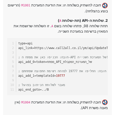
חובה להשתיק בשלוחה זו:
את הודעת המערכת
(הרישום
M1001
בוצע בהצלחה).
2. שלוחת ה-API (תת-שלוחה
)
A
תחת שלוחה 98, פתחו שלוחה בשם
. זו השלוחה שרושמת את
A
המאזין ברשימה במערכת השנייה.
type
=api
api_link
=https://www.call2all.co.il/ym/api/UpdateTemp
; חובה: הכניסו כאן את מפתח ה-API של המערכת השנייה!
=token=מפתח_API_של_המערכת_המקבלת
api_add_0
; חובה: החליפו את 19777 למזהה רשימת התפוצה שפתחתם
api_add_1
=templateId=
19777
; מעבר לשלוחת הניתוב בפועל
api_end_goto
=../B
חובה להשתיק בשלוחה זו:
את הודעת המערכת
(אין
M1004
מענה משרת API).