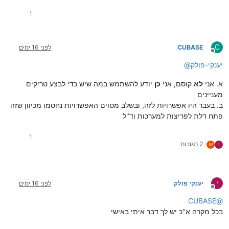
1
C
CUBASE
לפני 16 ימים
מנותק
יענקי-פולק
@
א. אני
לא
קוסם, אני
כן
יודע להשתמש במה שיש כדי לבצע טריקים
מעניינים
ב. בעבר היו אפשרויות לזה, ובשלב מסוים האפשרויות נחסמו מכיוון שזה
פתח דלת לפריצות למערכות וד"ל
1
2 תגובות
י
ש
י
יענקי פולק
לפני 16 ימים
מנותק
CUBASE
@
בכל מקרה א''כ יש לך דבר איתי באישי