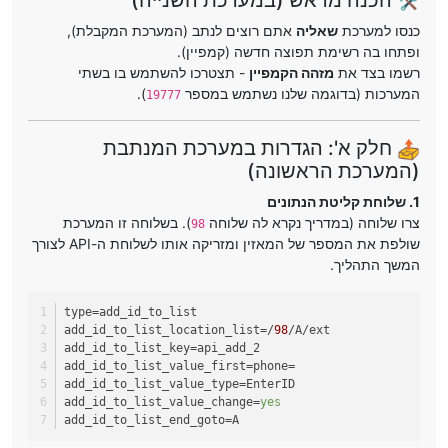
כנסו למערכת
שאליה
אתם רוצים לנתב (המערכת המקבלת),
ופתחו בה רשימת תפוצה חדשה (קמפיין).
רשמו בצד את
מזהה הקמפיין
- תצטרכו להשתמש בו בשתי
המערכות (בדוגמה שלנו נשתמש במספר
).
19777
חלק א': הגדרות במערכת המנתבת
(המערכת הראשונה)
1. שלוחת קליטת הנתונים
צרו שלוחה (במדריך נקרא לה שלוחה
). בשלוחה זו המערכת
98
שולפת את המספר של המאזין ומזריקה אותו לשלוחת ה-API לצורך
המשך התהליך.
type
=add_id_to_list
add_id_to_list_location_list
=/
98
/A/ext
add_id_to_list_key
=api_add_2
add_id_to_list_value_first
=phone=
add_id_to_list_value_type
=EnterID
add_id_to_list_value_change
=
yes
add_id_to_list_end_goto
=A