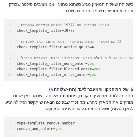
בשלוחה שאליה המאזין מגיע כשהוא מחויג , אנו מציבים פילטר שבודק
אם הוא מופיע ברשימת התפוצה שלנו.
; חובה: החליפו את 19777 למזהה הרשימה שפתחתם
check_template_filter
=
19777
; אם המאזין נמצא ברשימה - הוא מועבר מיד לשלוחה A!
check_template_filter_active_go_to
=A
; מאזינים רגילים (שלא הגיעו מהניתוב) יכנסו למערכת כרגיל
check_template_filter_none_enter
=
yes
check_template_filter_blocked_enter
=
yes
check_template_filter_error_enter
=
yes
5. שלוחת הניקוי והמעבר ליעד (תת-שלוחה
)
A
תחת השלוחה מהסעיף הקודם, פתחו תת-שלוחה בשם
. כאן אנחנו
A
מוחקים את המאזין מהרשימה (כדי שבפעם הבאה שיתקשר רגיל לא יגיע
לכאן בטעות) ושולחים אותו ליעד הפנימי המבוקש.
type
=template_remove_number
remove_and_delete
=
yes