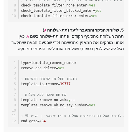
מאזינים רגילים (שלא הגיעו מהניתוב) יכנסו למערכת כרגיל
check_template_filter_none_enter
=
yes
check_template_filter_blocked_enter
=
yes
check_template_filter_error_enter
=
yes
5. שלוחת הניקוי והמעבר ליעד (תת-שלוחה
)
A
תחת השלוחה מהסעיף הקודם, פתחו תת-שלוחה בשם
. כאן
A
אנחנו מוחקים את המאזין מהרשימה (כדי שבפעם הבאה שיתקשר
רגיל לא יגיע לכאן בטעות) ושולחים אותו ליעד הפנימי המבוקש.
type
=template_remove_number
remove_and_delete
=
yes
; חובה: החליפו למזהה הרשימה
template_to_remove
=
19777
; מחיקה שקטה ללא שאלות
template_remove_no_ask
=
yes
template_remove_ok_no_say_number
=
yes
end_goto
=/
34