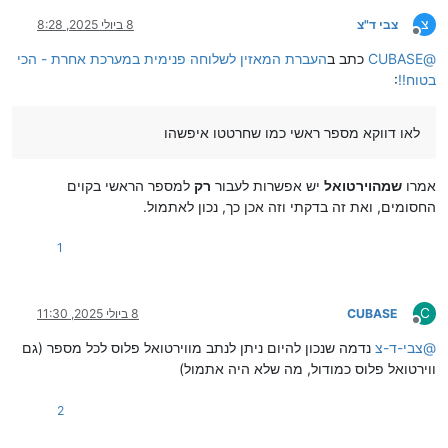
צ
צבי ד"צ
8 ביולי 2025, 8:28
מנותק
@
CUBASE
כתב ב
העברת המאזין לשלוחה פנימית במערכת אחרת - הכי
בטוח!!
:
לאו דווקא מספר ראשי כמו שחרטטו איפשהו
אמרו
שמהוירטואל
יש אפשרות לעבור
רק
למספר הראשי בקוים
החסומים, ואת זה בדקתי וזה אכן כך, נכון לאתמול.
1
C
CUBASE
8 ביולי 2025, 11:30
מנותק
@
צבי-ד-צ
נדמה שנכון להיום ניתן לנתב מווירטואל פלוס לכל מספר (גם
ווירטואל פלוס כמודול, מה שלא היה אתמול)
2