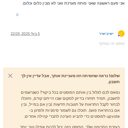
אני פעם ראשונה שאני פותח מערכת ואני לא מבין כלום וכלום.
0
י
ישיבישיר
5 ביולי 2025, 22:05
מנותק
פוסט זה נמחק!
שלום! נראה שהשיחה הזו מעניינת אותך, אבל עדיין אין לך
חשבון.
נמאס לכם לגלול בין אותם הפוסטים בכל ביקור? כשנרשמים
לחשבון, תמיד תחזרו בדיוק למקום שבו הייתם קודם, ותוכלו
לבחור לקבל התראות על תגובות חדשות (בין אם במייל, ובין
אם בהתראת פוש). תוכלו גם לשמור סימניות ולפרגן ב-
upvote לפוסטים כדי להביע הערכה לחברי קהילה אחרים.
בעזרת התרומה שלך, הפוסט הזה יכול להיות אפילו טוב יותר