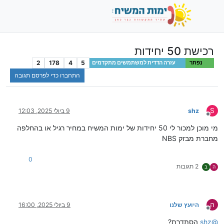
רכישת 50 יחידות
2
178
4
5
נפתר
עזרה הדדית למשתמשים מתקדמים
התחברו כדי לפרסם תגובה
S
shz
9 ביולי 2025, 12:03
מנותק
מי מוכן למכור לי 50 יחידות של ימות המשיח במחיר רגיל או בהחלפה
מחברת מבזק NBS
0
2 תגובות
ה
ב
ה
היועץ שלנו
9 ביולי 2025, 16:00
מנותק
@
shz
הסתדרת?