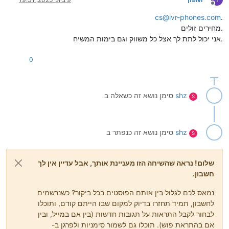
מנותק
cs@ivr-phones.com
.
מחירים זולים.
אני יכול לתת לך אצל כל משווק וגם בימות המשיח.
0
shz
סימן נושא זה כשאלה ב
S
shz
סימן נושא זה כנפתר ב
S
שלום! נראה שהשיחה הזו מעניינת אותך, אבל עדיין אין לך
חשבון.
נמאס לכם לגלול בין אותם הפוסטים בכל ביקור? כשנרשמים
לחשבון, תמיד תחזרו בדיוק למקום שבו הייתם קודם, ותוכלו
לבחור לקבל התראות על תגובות חדשות (בין אם במייל, ובין
אם בהתראת פוש). תוכלו גם לשמור סימניות ולפרגן ב-