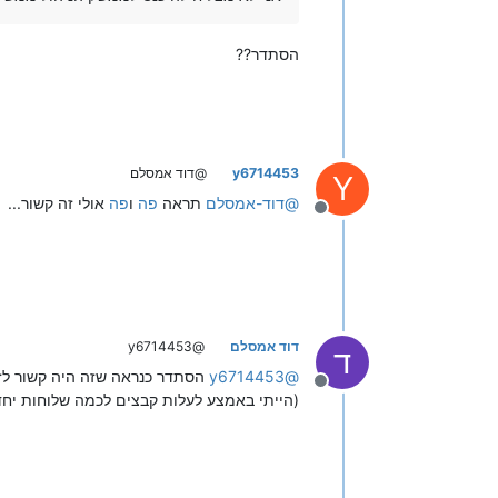
הסתדר??
y6714453
@דוד אמסלם
Y
@
דוד-אמסלם
תראה
פה
ו
פה
אולי זה קשור...
מנותק
דוד אמסלם
@y6714453
ד
@
y6714453
הסתדר כנראה שזה היה קשור לז
מנותק
(הייתי באמצע לעלות קבצים לכמה שלוחות יחד