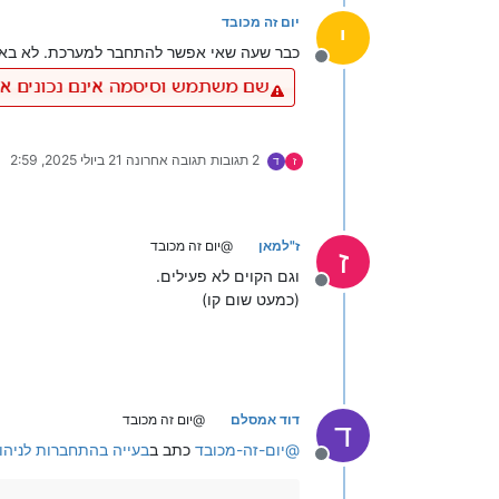
יום זה מכובד
י
כבר שעה שאי אפשר להתחבר למערכת. לא באת
מנותק
2 תגובות
תגובה אחרונה
21 ביולי 2025, 2:59
ז
ד
ז"למאן
@יום זה מכובד
ז
וגם הקוים לא פעילים.
מנותק
(כמעט שום קו)
דוד אמסלם
@יום זה מכובד
ד
@
יום-זה-מכובד
כתב ב
בעייה בהתחברות לניהו
מנותק