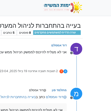
בעייה בהתחברות לניהול המערכ
8
פוסטים
5
כותבים
עזרה הדדית למשתמשים מתקדמים
דוד אמסלם
ד
אני לא מצליח להיכנס לממשק הניהול ממש עכש
מנותק
2 תגובות
תגובה אחרונה
19 ביולי 2025, 23:04
מ
Y
מתלמד פון
@דוד אמסלם
מ
@
דוד-אמסלם
כתב ב
בעייה בהתחברות לניהול
מנותק
אני לא מצליח להיכנס לממשק הניהול ממש ע