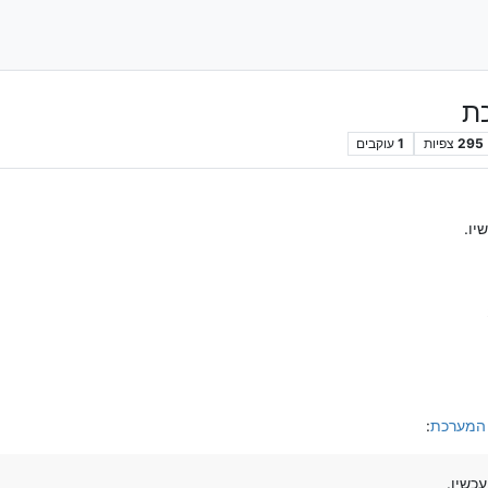
ת
295
צפיות
1
עוקבים
יו.
 המערכת
:
כשיו.