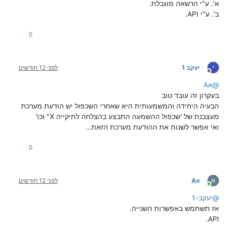
א'. ע"י הרשאה מוגבלת.
ב'. ע"י API.
0
י
יעקב 1
לפני 12 חודשים
מנותק
@
אA
בעקרון זה עובד טוב
הבעיה היחידה והמשמעותית היא שאחרי השכפול יש הודעת מערכת
מעצבנת של 'שכפול ההשמעה התבצע בהצלחה לתיקייה X" וכו'
ואי אפשר לשנות את ההודעת מערכת הזאת...
0
א
אA
לפני 12 חודשים
מחובר
@
יעקב-1
אז תשתמש באפשרות השנייה.
API.