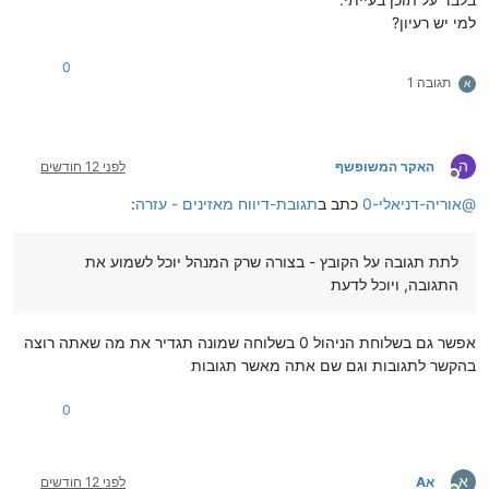
למי יש רעיון?
0
תגובה 1
א
ה
האקר המשופשף
לפני 12 חודשים
מנותק
@
אוריה-דניאלי-0
כתב ב
תגובת-דיווח מאזינים - עזרה
:
לתת תגובה על הקובץ - בצורה שרק המנהל יוכל לשמוע את
התגובה, ויוכל לדעת
אפשר גם בשלוחת הניהול 0 בשלוחה שמונה תגדיר את מה שאתה רוצה
בהקשר לתגובות וגם שם אתה מאשר תגובות
0
א
אA
לפני 12 חודשים