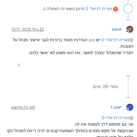
אוריה דניאלי 0
סימן נושא זה כשאלה ב
א
ח
חכמון
22 ביולי 2025, 15:17
מנותק
@
אוריה-דניאלי-0
יש
כאן
הגדרות מאוד ברורות לגבי אישור מנהל על
תגובות.
תגדיר שהמנהל יצטרך לאשר, ואז הוא פשוט לא יאשר כלום.
0
אחרי 29 ימים
י
יעקב 1
לפני 12 חודשים
מנותק
@
אוריה-דניאלי-0
אני גם מחפש דרך לעשות את זה.
שבהקשה על מקש מסוים במהלך השמעת קבצים יהיה דיווח למנהל הקו
בלבד על תוכן בעייתי.