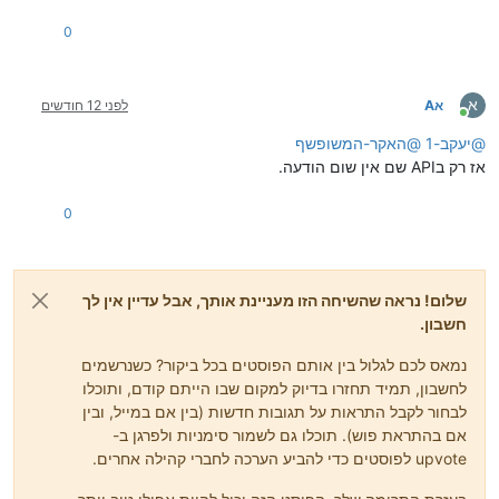
0
א
אA
לפני 12 חודשים
מחובר
@
יעקב-1
@
האקר-המשופשף
אז רק בAPI שם אין שום הודעה.
0
שלום! נראה שהשיחה הזו מעניינת אותך, אבל עדיין אין לך
חשבון.
נמאס לכם לגלול בין אותם הפוסטים בכל ביקור? כשנרשמים
לחשבון, תמיד תחזרו בדיוק למקום שבו הייתם קודם, ותוכלו
לבחור לקבל התראות על תגובות חדשות (בין אם במייל, ובין
אם בהתראת פוש). תוכלו גם לשמור סימניות ולפרגן ב-
upvote לפוסטים כדי להביע הערכה לחברי קהילה אחרים.