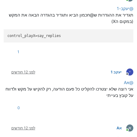
מחובר
@
יעקב-1
תגדיר את ההגדרות ש@חכמון הביא ותגדיר בהגדרה הבאה את המקש
(במקום הX)
control_playX
=say_replies
1
י
יעקב 1
לפני 12 חודשים
מנותק
@
אA
אני רוצה שלא יצטרכו להקליט כל פעם הודעה, רק להקיש על מקש ולדווח
על קובץ בעייתי
0
א
אA
לפני 12 חודשים
מחובר