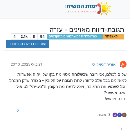
תגובת-דיווח מאזינים - עזרה
4
2.1k
8
54
לא נפתר
עזרה הדדית למשתמשים מתקדמים
התחברו כדי לפרסם תגובה
א
אוריה דניאלי 0
21 ביולי 2025, 20:10
מנותק
שלום לכולם, אני רוצה שבשלוחה מסויימת בקו שלי יהיה אפשרות
למאזינים בכל שלב לדווח/ לתת תגובה על הקובץ - בצורה שרק המנהל
יוכל לשמוע את התגובה, ויוכל לדעת מה הקובץ ה"בעייתי" לטיפול.
האם אפשרי?
תודה מראש!
0
3 תגובות
ח
י
ה