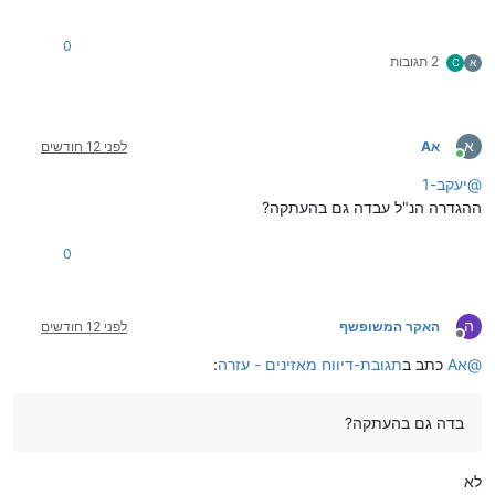
0
2 תגובות
א
C
א
אA
לפני 12 חודשים
מחובר
@
יעקב-1
ההגדרה הנ"ל עבדה גם בהעתקה?
0
ה
האקר המשופשף
לפני 12 חודשים
מנותק
@
אA
כתב ב
תגובת-דיווח מאזינים - עזרה
:
בדה גם בהעתקה?
לא