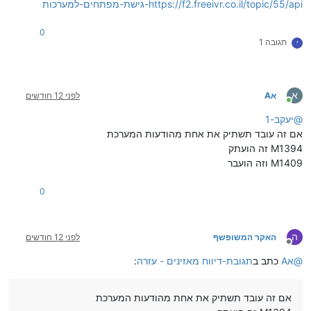
https://f2.freeivr.co.il/topic/55/api-גישת-מפתחים-למערכות
0
תגובה 1
י
א
אA
לפני 12 חודשים
מחובר
@
יעקב-1
אם זה עובד תשתיק את אחת מהודעות המערכת
M1394 זה הועתק
M1409 וזה הועבר
0
ה
האקר המשופשף
לפני 12 חודשים
מנותק
@
אA
כתב ב
תגובת-דיווח מאזינים - עזרה
:
אם זה עובד תשתיק את אחת מהודעות המערכת