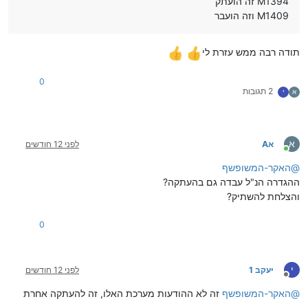
M1394 זה הועתק
M1409 וזה הועבר
תודה רבה ממש עזרת לי
0
2 תגובות
א
י
א
אA
לפני 12 חודשים
מחובר
@
האקר-המשופשף
ההגדרה הנ"ל עבדה גם בהעתקה?
והצלחת להשתיק?
0
י
יעקב 1
לפני 12 חודשים
מנותק
@
האקר-המשופשף
זה לא ההודעות מערכת האלו, זה להעתקה אחרת