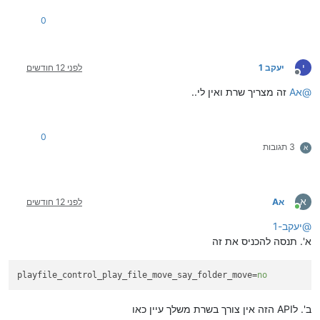
0
י
יעקב 1
לפני 12 חודשים
מנותק
@
אA
זה מצריך שרת ואין לי..
0
3 תגובות
א
א
אA
לפני 12 חודשים
מחובר
@
יעקב-1
א'. תנסה להכניס את זה
playfile_control_play_file_move_say_folder_move
=
no
ב'. לAPI הזה אין צורך בשרת משלך עיין כאו