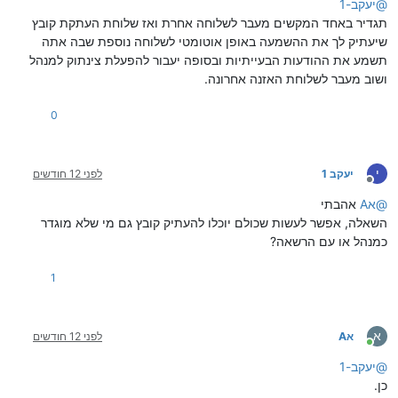
@
יעקב-1
תגדיר באחד המקשים מעבר לשלוחה אחרת ואז שלוחת העתקת קובץ
שיעתיק לך את ההשמעה באופן אוטומטי לשלוחה נוספת שבה אתה
תשמע את ההודעות הבעייתיות ובסופה יעבור להפעלת צינתוק למנהל
ושוב מעבר לשלוחת האזנה אחרונה.
0
י
יעקב 1
לפני 12 חודשים
מנותק
@
אA
אהבתי
השאלה, אפשר לעשות שכולם יוכלו להעתיק קובץ גם מי שלא מוגדר
כמנהל או עם הרשאה?
1
א
אA
לפני 12 חודשים
מחובר
@
יעקב-1
כן.