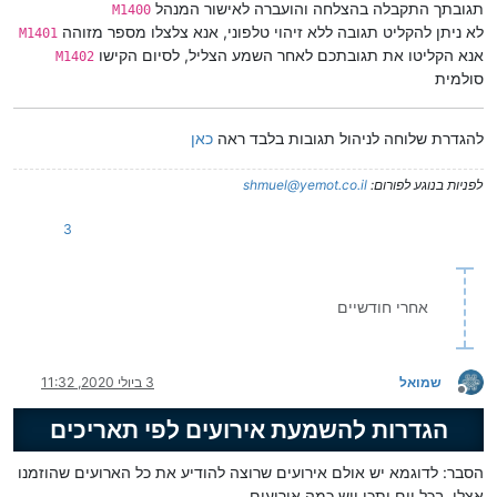
תגובתך התקבלה בהצלחה והועברה לאישור המנהל
M1400
לא ניתן להקליט תגובה ללא זיהוי טלפוני, אנא צלצלו מספר מזוהה
M1401
אנא הקליטו את תגובתכם לאחר השמע הצליל, לסיום הקישו
M1402
סולמית
להגדרת שלוחה לניהול תגובות בלבד ראה
כאן
לפניות בנוגע לפורום:
shmuel@yemot.co.il
3
אחרי חודשיים
שמואל
3 ביולי 2020, 11:32
מנותק
הגדרות להשמעת אירועים לפי תאריכים
הסבר: לדוגמא יש אולם אירועים שרוצה להודיע את כל הארועים שהוזמנו
אצלו, בכל יום יתכן ויש כמה אירועים,