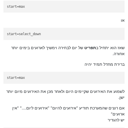
start
=max
או
start
=select_down
שאז הוא יתחיל ב
תפריט
של יום לבחירה וימשיך לארועים בימים יותר
אחורה.
ברירת מחדל תמיד יהיה
start
=max
לשמוע את האירועים שקיימים היום ולאחר מכן את האירועים מיום יותר
ישן.
אם רוצים שהמערכת תודיע "אירועים להיום" "אירועים ליום...." "אין
ארועים"
יש להגדיר