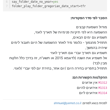
say_folder_date_no_year
=
yes
folder_play_folder_gregorian_date_start
=tfr
הסבר לפי סדר הפקודות:
מודול השמעת קבצים
ההשמעה היא לפי תיקיות פנימיות של תאריך לועזי,
תשמיע גם ימים הבאים,
תתחיל מהנמוך - כלומר מיד לאחר ההשמעה של היום תעבור לימים
שיהיה בהמשך,
תשמיע גם תאריך עברי וגם תאריך לועזי
אל תשמיע את השנה (לדוגמא 2015 או תשע"ה, זה בדרך כלל הלקוח
מבין לבד)
תתחיל בתפריט בחירה היום /יום אחר, בחירת יום לפי עברי /לועזי.
ההקלטות הקשורות הם:
אין ארועים
M1312
אירועים להיום
M1313
אירועים ליום
M1314
לפניות בנוגע לפורום:
shmuel@yemot.co.il