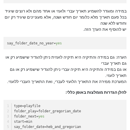
במידה ומוגדר להשמיע תאריך עברי ולועזי או אחד מהם ולא רוצים שיגיד
בכל פעם תאריך מלא כלומר יום חודש ושנה, אלא מעוניינים שיגיד רק יום
וחודש ללא שנה
יש להוסיף את הערך הזה.
say_folder_date_no_year
=
yes
הערה: גם במידה והתיקיה היא תיקיה לועזית ניתן להגדיר שישמיע רק או
גם תאריך עברי
או גם במידה והתיקיה היא תיקיה עברי ניתן להגדיר שישמיע רק או גם
תאריך לועזי.
המערכת ממירה את התאריך הלועזי לעברי, ואת התאריך העברי ללועזי.
להלן הגדרות מומלצות באופן כללי:
type
=playfile
folder_play
=folder_gregorian_date
folder_next
=
yes
start
=min
say_folder_date
=heb_and_gregorian