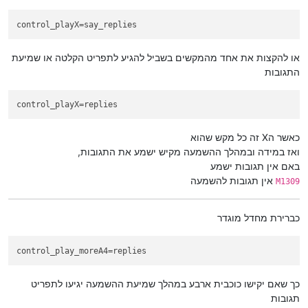
control_playX
=say_replies
או להקצות את אחד מהמקשים בשביל להגיע לתפריט הקלטה או שמיעת
התגובות
control_playX
=replies
כאשר הX זה כל מקש שהוא
ואז במידה ובמהלך ההשמעה מקיש ישמע את התגובות,
באם אין תגובות ישמע
אין תגובות להשמעה
M1309
כברירת מחדל מוגדר
control_play_moreA4
=replies
כך שאם יקישו כוכבית ארבע במהלך שמיעת ההשמעה יגיעו לתפריט
תגובות