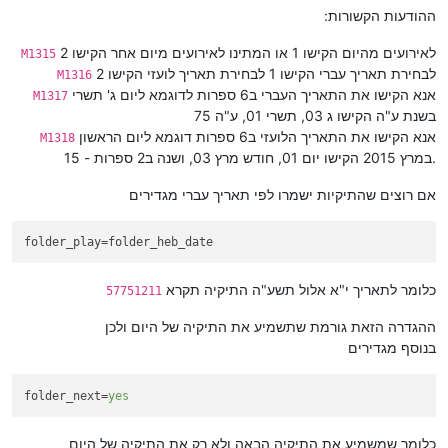
ההודעות הקשורות:
לאירועים מהיום הקישו 1 או המתינו לאירועים מיום אחר הקישו 2
M1315
לבחירת תאריך עברי הקישו 1 לבחירת תאריך לועזי הקישו 2
M1316
אנא הקישו את התאריך העברי ב6 ספרות לדוגמא ליום ג' תשרי
M1317
בשנת ע"ה הקישו ג 03, תשרי 01, ע"ה 75
אנא הקישו את התאריך הלועזי ב6 ספרות דוגמא ליום הראשון
M1318
במרץ 2015 הקישו יום 01, חודש מרץ 03, ושנה ב2 ספרות - 15.
אם רוצים שהתיקיות ישמרו לפי תאריך עברי מגדירים
folder_play
=folder_heb_date
כלומר לתאריך י"א אלול תשע"ה התיקיה תקרא
57751211
ההגדרה הזאת גורמת שתשמיע את התיקיה של היום ולכן
בנוסף מגדירים
folder_next
=
yes
כלומר שמשמיע את התיקיה הבאה ולא רק את התיקיה של היום