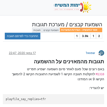
השמעת קבצים / מערכת תגובות
אזור התעשיה - הגדרות המערכת
השמעת קבצים
תגובות
2
1
3.9k
1
התחברו כדי לפרסם תגובה
שמואל
17 במאי 2020, 22:47
מנותק
תגובות מהמאזינים על ההשמעה
באם רוצים שכל פעם לאחר סיום השמעה ישמיע תפריט
להקלטת תגובה הקישו 1 לשמיעת התגובות הקישו 2 להמשך
M1310
הקישו 9 או המתינו
יש להגדיר:
playfile_say_replies
=tfr