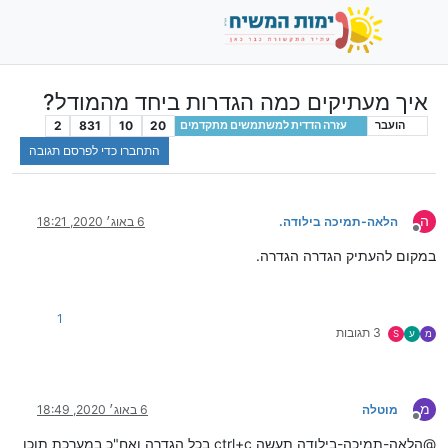
איך מעתיקים כמה הגדרות ביחד מהמודל?
2
831
10
20
הועבר
עזרה הדדית למשתמשים מתקדמים
התחברו כדי לפרסם תגובה
ה
הלאה-תמיכה בילודה.
6 באוג׳ 2020, 18:21
מנותק
במקום להעתיק הגדרה הגדרה.
1
3 תגובות
מ
ע
S
מ
מוטלה
6 באוג׳ 2020, 18:49
מנותק
@הלאה-תמיכה-בילודה תעשה ctrl+c בכל הגדרה ואח"כ במערכת תוכן