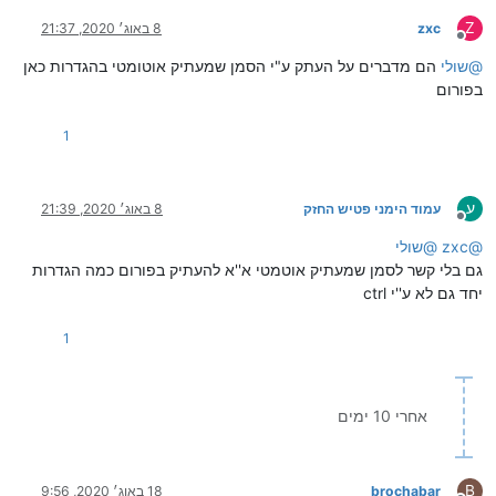
Z
zxc
8 באוג׳ 2020, 21:37
מנותק
@
שולי
הם מדברים על העתק ע"י הסמן שמעתיק אוטומטי בהגדרות כאן
בפורום
1
ע
עמוד הימני פטיש החזק
8 באוג׳ 2020, 21:39
מנותק
@
zxc
@
שולי
גם בלי קשר לסמן שמעתיק אוטמטי א''א להעתיק בפורום כמה הגדרות
יחד גם לא ע''י ctrl
1
אחרי 10 ימים
B
brochabar
18 באוג׳ 2020, 9:56