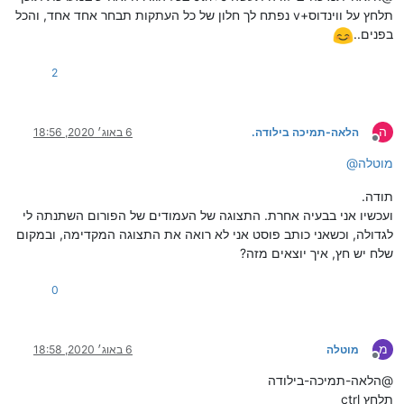
תלחץ על ווינדוס+v נפתח לך חלון של כל העתקות תבחר אחד אחד, והכל
בפנים..
2
ה
הלאה-תמיכה בילודה.
6 באוג׳ 2020, 18:56
מנותק
מוטלה
@
תודה.
ועכשיו אני בבעיה אחרת. התצוגה של העמודים של הפורום השתנתה לי
לגדולה, וכשאני כותב פוסט אני לא רואה את התצוגה המקדימה, ובמקום
שלח יש חץ, איך יוצאים מזה?
0
מ
מוטלה
6 באוג׳ 2020, 18:58
מנותק
@הלאה-תמיכה-בילודה
תלחץ ctrl