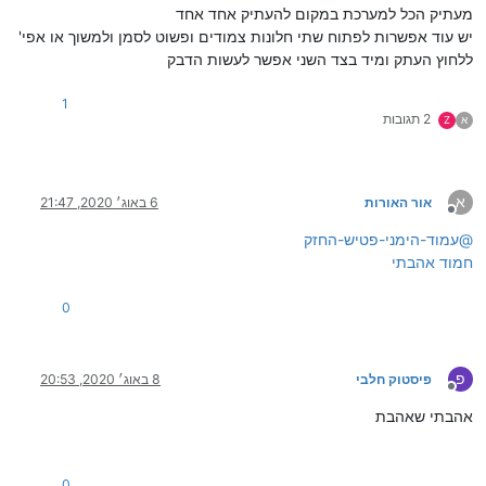
מעתיק הכל למערכת במקום להעתיק אחד אחד
יש עוד אפשרות לפתוח שתי חלונות צמודים ופשוט לסמן ולמשוך או אפי'
ללחוץ העתק ומיד בצד השני אפשר לעשות הדבק
1
2 תגובות
א
Z
א
אור האורות
6 באוג׳ 2020, 21:47
מנותק
@
עמוד-הימני-פטיש-החזק
חמוד אהבתי
0
פ
פיסטוק חלבי
8 באוג׳ 2020, 20:53
מנותק
אהבתי שאהבת
0