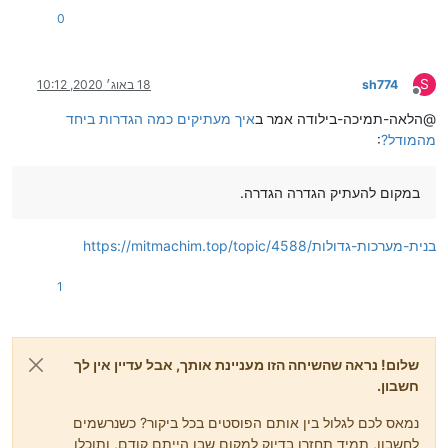
0
S
sh774
18 באוג׳ 2020, 10:12
מנותק
@הלאה-תמיכה-בילודה אמר ב
איך מעתיקים כמה הגדרות ביחד
מהמודל?
:
במקום להעתיק הגדרה הגדרה.
https://mitmachim.top/topic/4588/בנית-מערכות-גדולות
1
שלום! נראה שהשיחה הזו מעניינת אותך, אבל עדיין אין לך
חשבון.
נמאס לכם לגלול בין אותם הפוסטים בכל ביקור? כשנרשמים
לחשבון, תמיד תחזרו בדיוק למקום שבו הייתם קודם, ותוכלו