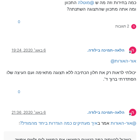
כמה בחירות וזה מה ש
@
מוטלה
התכוון
ומה אתה מתכוון שהתצוגה השתנתה?
0
2 תגובות
ה
ה
הלאה-תמיכה בילודה.
6 באוג׳ 2020, 19:24
מנותק
אור-האורות
@
יכולתי לראות רק את חלון הכתיבה ללא תצוגה מתאימה ועם העיצה שלו
הסתדרתי ברוך ד'.
0
ה
הלאה-תמיכה בילודה.
6 באוג׳ 2020, 21:36
מנותק
@
אור-האורות
אמר ב
איך מעתיקים כמה הגדרות ביחד מהמודל?
:
בשביל להעתיק כמה קטעים המציאו את המושג לוח ולשם אפשר