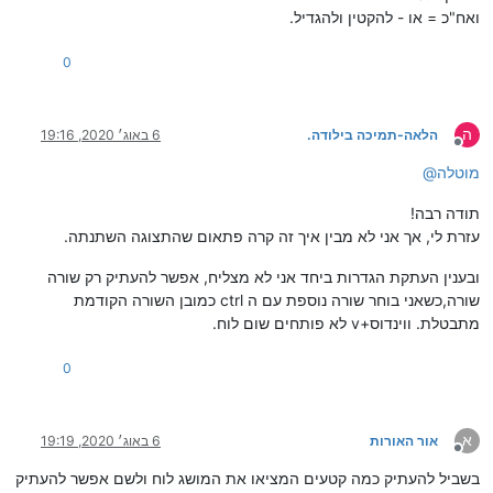
ואח"כ = או - להקטין ולהגדיל.
0
ה
הלאה-תמיכה בילודה.
6 באוג׳ 2020, 19:16
מנותק
מוטלה
@
תודה רבה!
עזרת לי, אך אני לא מבין איך זה קרה פתאום שהתצוגה השתנתה.
ובענין העתקת הגדרות ביחד אני לא מצליח, אפשר להעתיק רק שורה
שורה,כשאני בוחר שורה נוספת עם ה ctrl כמובן השורה הקודמת
מתבטלת. ווינדוס+v לא פותחים שום לוח.
0
א
אור האורות
6 באוג׳ 2020, 19:19
מנותק
בשביל להעתיק כמה קטעים המציאו את המושג לוח ולשם אפשר להעתיק