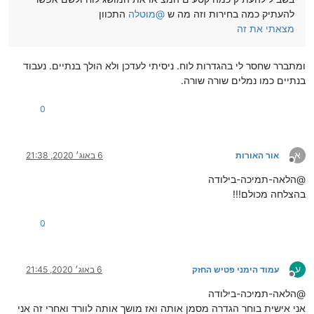
להעתיק כמה בחירות וזה מה ש
@
מוטלה
התכוון
מצאתי את זה
ומתברר שחסר לי בהגדרות לוח. ניסיתי לעדכן ולא הולך בנתיים. נעבוד
בנתיים כמו נמלים שורה שורה.
0
א
אור האורות
6 באוג׳ 2020, 21:38
מנותק
@הלאה-תמיכה-בילודה
בהצלחה מכולם!!!
0
ע
עמוד הימני פטיש החזק
6 באוג׳ 2020, 21:45
מנותק
@הלאה-תמיכה-בילודה
אני אישית בוחר הגדרה מסמן אותה ואז מושך אותה לוורד ואחרי זה אני