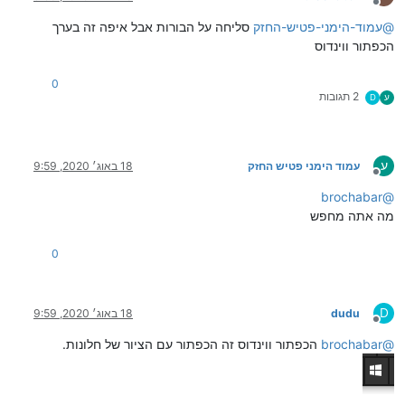
מנותק
@
עמוד-הימני-פטיש-החזק
סליחה על הבורות אבל איפה זה בערך
הכפתור ווינדוס
0
2 תגובות
ע
D
ע
עמוד הימני פטיש החזק
18 באוג׳ 2020, 9:59
מנותק
brochabar
@
מה אתה מחפש
0
D
dudu
18 באוג׳ 2020, 9:59
מנותק
@
brochabar
הכפתור ווינדוס זה הכפתור עם הציור של חלונות.