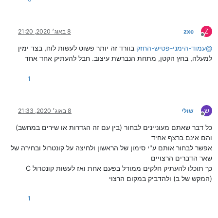
Z
zxc
8 באוג׳ 2020, 21:20
מנותק
@
עמוד-הימני-פטיש-החזק
בוורד זה יותר פשוט לעשות לוח, בצד ימין
למעלה, בחץ הקטן, מתחת הנברשת עיצוב. חבל להעתיק אחד אחד
1
ש
שולי
8 באוג׳ 2020, 21:33
מנותק
כל דבר שאתם מעוניינים לבחור (בין עם זה הגדרות או שירים במחשב)
והם אינם ברצף אחיד
אפשר לבחור אותם ע"י סימון של הראשון ולחיצה על קונטרול ובחירה של
שאר הדברים הרצויים
כך תוכלו להעתיק חלקים ממודל בפעם אחת ואז לעשות קונטרול C
(המקש של ב) ולהדביק במקום הרצוי
1