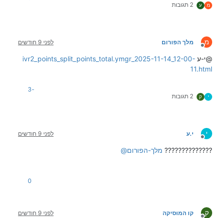
2 תגובות
מ
ע
מ
מלך הפורום
לפני 9 חודשים
מנותק
@י-ע
ivr2_points_split_points_total.ymgr_2025-11-14_12-00-
11.html
-3
2 תגובות
י
ק
י
י.ע
לפני 9 חודשים
מנותק
??????????????
מלך-הפורום
@
0
ק
קו המוסיקה
לפני 9 חודשים