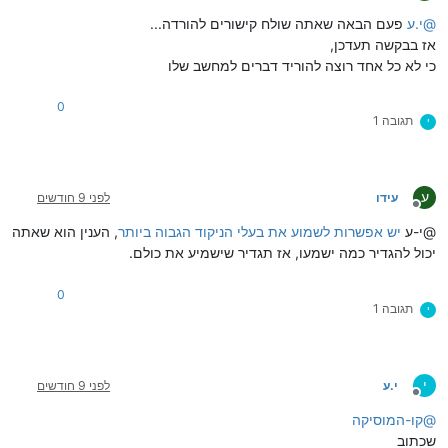
מנותק
@
י.ע
פעם הבאה שאתה שולח קישורים להורדה...
אז בבקשה תעדכן,
כי לא כל אחד רוצה להוריד דברים למחשב שלו
0
תגובה 1
י
ע
עידו
לפני 9 חודשים
מנותק
@י-ע
יש אפשרות לשמוע את בעלי הניקוד הגבוה ביותר
, הענין הוא שאתה
יכול להגדיר כמה ישמעו, אז תגדיר שישמיע את כולם.
0
תגובה 1
י
י
י.ע
לפני 9 חודשים
מנותק
@
קו-המוסיקה
שכתוב