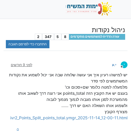
ניהול נקודות
2
347
5
8
עזרה הדדית למשתמשים מתקדמים
התחברו כדי לפרסם תגובה
י
י.ע
לפני 9 חודשים
מנותק
יש למישהו רעיון איך אני עושה שלוחה שבה אני יכול לשמוע את נקודות
המשתמשים לפי סדר
מלמעלה למטה כלומר שם=סכום וכו'
בעצם יש את הקובץ הזה points_total אני רוצה דרך לשאוב אותו
מהמערכת לסנן אותו מגבוה לנמוך מנמוך לגבוה
ולשמוע אותו השאלה האם יש דרך ......
מצורף הקובץ
ivr2_Points_Split_points_total.ymgr_2025-11-14_12-00-11.html
0