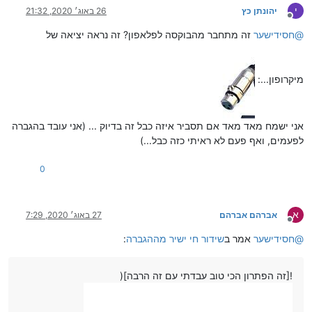
י
יהונתן כץ
26 באוג׳ 2020, 21:32
מנותק
@
חסידישער
זה מתחבר מהבוקסה לפלאפון? זה נראה יציאה של
מיקרופון...:
אני ישמח מאד מאד אם תסביר איזה כבל זה בדיוק ... (אני עובד בהגברה
לפעמים, ואף פעם לא ראיתי כזה כבל...)
0
א
אברהם אברהם
27 באוג׳ 2020, 7:29
מנותק
@
חסידישער
אמר ב
שידור חי ישיר מההגברה
:
![זה הפתרון הכי טוב עבדתי עם זה הרבה](