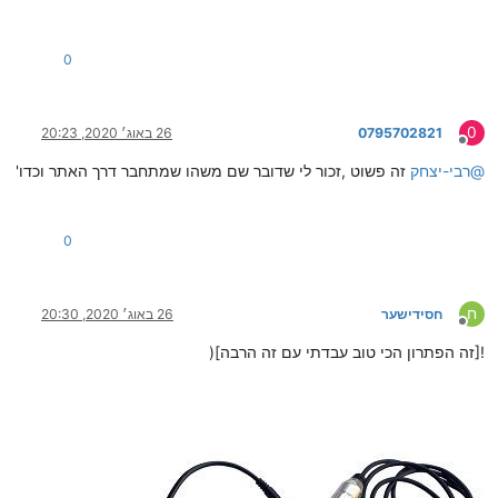
0
0
0795702821
26 באוג׳ 2020, 20:23
מנותק
@
רבי-יצחק
זה פשוט ,זכור לי שדובר שם משהו שמתחבר דרך האתר וכדו'
0
ח
חסידישער
26 באוג׳ 2020, 20:30
מנותק
![זה הפתרון הכי טוב עבדתי עם זה הרבה](