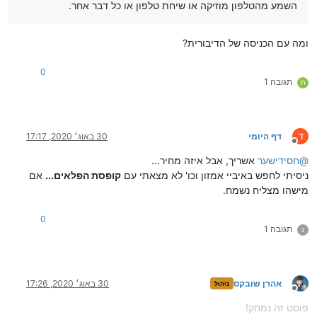
השמע מהטלפון מוזיקה או שיחת טלפון או כל דבר אחר.
ומה עם הכניסה של הדיבורית?
0
תגובה 1
ח
ד
דף היומי
30 באוג׳ 2020, 17:17
מנותק
@
חסידישער
אשריך, אבל איזה מחיר...
ניסיתי לחפש באיביי אמזון וכו' לא מצאתי עם
קופסת הפלאים...
אם
מישהו מצליח נשמח.
0
תגובה 1
נ
אהרן שובקס
30 באוג׳ 2020, 17:26
ניהול
מנותק
פוסט זה נמחק!