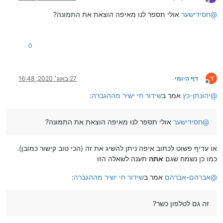
מנותק
@
חסידישער
אולי תספר לנו מאיפה הוצאת את התמונה?
0
ד
דף היומי
27 באוג׳ 2020, 16:48
מנותק
@
יהונתן-כץ
אמר ב
שידור חי ישיר מההגברה
:
@
חסידישער
אולי תספר לנו מאיפה הוצאת את התמונה?
או עדיף פשוט לכתוב איפה ניתן להשיג את זה (הכי טוב קישור כמובן).
כמו כן נשמח שגם
אתה
תענה לשאלה הזו
@
אברהם-אברהם
אמר ב
שידור חי ישיר מההגברה
:
זה גם לטלפון כשר?