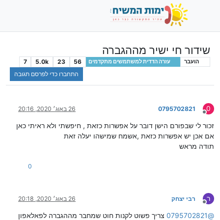
שידור חי ישיר מההגברה
7
5.0k
23
56
הועבר
עזרה הדדית למשתמשים מתקדמים
התחברו כדי לפרסם תגובה
0
0795702821
26 באוג׳ 2020, 20:16
מנותק
זכור לי שבפורם הישן דובר על אפשרות כזאת , חיפשתי ולא ראיתי כאן
אם אכן יש אפשרות כזאת ,אשמח שמישהו יעלה זאת
תודה מראש
0
ר
רבי יצחק
26 באוג׳ 2020, 20:18
מנותק
@
0795702821
צריך פשוט לקנות חוט שמחבר מההגברה לפאלאפון