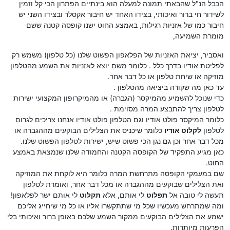
הכבל הנ"ל שהבאתי תמונה למעלה הוא בינתיים הפתרון הכי קל וזמין
לשידור חי ברור ואיכותי, בצידו האחד יש חיבור אקסלר ובצידו השני יש
חיבור כמו של אזניות רגילות, באמצע החוט ישנו קופסה קטנה ששם
מומרת השמיעה,
ואסביר, יציאת האזניות של הפלאפון הפשוט שלנו (כל טלפון) משמש רק
לפליטת אודיו בדרך כלל . כלומר משם יוצא לאזניות את השמע מהטלפון
מוזיקה או שיחת טלפון או כל דבר אחר.
עד כאן מה שקורה ביציאה מהטלפון .
כדי שנוכל להשמיע מהמיקסר (הגברה) או מהמיקרופון המקצועי ישירות
לטלפון צריך להתבצע המרה מסוימת .
כלומר המיקסר פולט אודיו וגם הטלפון פולט אודיו אנחנו צריכים לגרום
לטלפון
לקלוט אודיו
כלומר שיכניס את הצלילים הבוקעים מההגברה או
מכל דבר אחר וכן גם נגן הכי פשוט שיש, ישירות לטלפון הפשוט שלנו.
כאן מגיע התפקיד של הקופסה הקטנה והחמודה שלנו שנמצאת באמצע
החוט.
שם במעמקי הקופסה מתרחשת המרה כלומר היא לוקחת את המוזיקה
ואת הצלילים שבוקעים מההגברה או מכל דבר אחר, ואומרת לטלפון
תעשה לי טובה אל
תפלוט
לי אותם, אלא
תקלוט
לי אותם ישר לפלאפון!
ומה שמתרחש מעכשיו שכל מי שתתקשרו אליו או כל מי שיחייג אליכם
ישמע את הצלילים הבוקעים ממקור השמע שלכם באופן ברור ואיכותי בלי
הפרעות מיותרות.