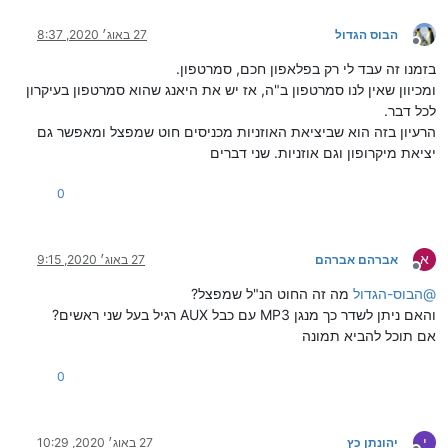
הבוס הגדול
27 באוג׳ 2020, 8:37
מנותק
בזמנו זה עבד לי רק בפלאפון חכם, סמרטפון.
ומכיוון שאין לנו סמרטפון ב"ה, אז יש את היאנג שהוא סמרטפון בעיקרון
לכל דבר.
הרעיון בזה הוא שביציאת האוזניות מכניסים חוט שמפצל ומאפשר גם
יציאת מיקרופון וגם אוזניות. שני דברים
0
א
אברהם אברהם
27 באוג׳ 2020, 9:15
מנותק
@
הבוס-הגדול
מה זה החוט הנ"ל שמפצל?
והאם ניתן לשדר כך מנגן MP3 עם כבל AUX רגיל בעל שני ראשים?
אם תוכל להביא תמונה
0
י
יהונתן כץ
27 באוג׳ 2020, 10:29