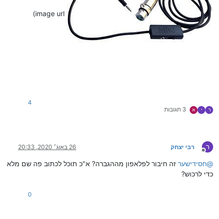
image url)
4
3 תגובות
ר
י
א
ר
רבי יצחק
26 באוג׳ 2020, 20:33
מנותק
@
חסידישער
זה חיבור לפלאפון מההגברה? א"כ תוכל לכתוב פה שם מלא
כדי לרכוש?
0