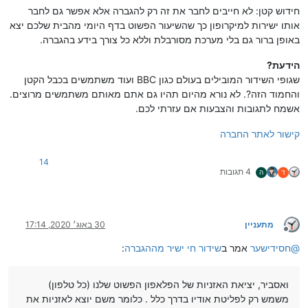
חידוש קטן: לא חייבים לחבר את זה רק להגברה אלא אפשר גם לחבר
אותו ישירות למיקרופון כך שהשיעור הפשוט בדף היומי מהבית שלכם יצא
באופן ברור גם בלי מערכת מסורבלת וללא כל צורך בידע בהגברה.
הידעת?
שגופי השידור המובילים בעולם כגון BBC ועוד משתמשים בכבל הקטן
והחמוד הזה?. לא נורא מהיום תהיו גם אתם מאותם משתמשים מרוצים.
אשמח לתגובות והצבעות אם עזרתי לכם.
קישור לאתר החברה
14
4 תגובות
ד
ה
מתעניין
30 באוג׳ 2020, 17:14
מנותק
@
חסידישער
אמר ב
שידור חי ישיר מההגברה
:
ואסביר, יציאת האזניות של הפלאפון הפשוט שלנו (כל טלפון)
משמש רק לפליטת אודיו בדרך כלל . כלומר משם יוצא לאזניות את