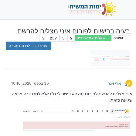
בעיה ברישום לפורום איני מצליח להרשם
3
257
5
5
הועבר
שאלות ועזרה הדדית
התחברו כדי לפרסם תגובה
א
ארי וינר
30 בספט׳ 2020, 10:10
מנותק
איני מצליח להרשם לפורום (זה לא בישבילי ח"ו אלא לחבר) זה מראה
שגיעה כזאת