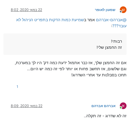
ש
שמעון לאופר
22 במאי 2020, 8:02
מנותק
@
אברהם-אברהם
אמר ב
שמיעת כמות הדקות בתפריט הניהול לא
עובד???
:
רבותי!
זה החמצן שלי!
אם זה החמצן שלך, אז כבר אתמול ידעת כמה דק' היו לך במערכת,
וגם שלשום, אז תחשב פחות או יותר לפי זה כמה יש היום...
תחכו בסבלנות עד אחרי השדרוג!
1
א
אברהם אברהם
22 במאי 2020, 8:09
מחובר
זה לא שדרוג - זה תקלה..