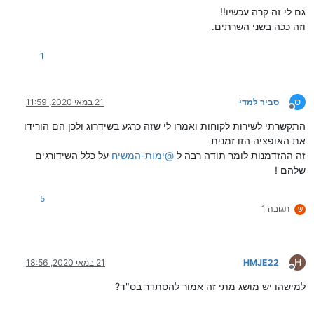
גם לי זה קרה עכשיו!!
וזה ככה בשני השרתים.
1
ס
סביר למדי
21 במאי 2020, 11:59
מנותק
התקשרתי לשירות לקוחות ואמרו לי שזה כרגע בשידרוג ולכן הם הורידו
את האופציה הזו זמנית
זה ההזדמנות לומר תודה רבה ל
@
ימות-המשיח
על כלל השידורגים
שלהם !
5
תגובה 1
ש
H
HMJE22
21 במאי 2020, 18:56
מנותק
למישהו יש מושג מתי זה אמור להסתדר בס"ד?