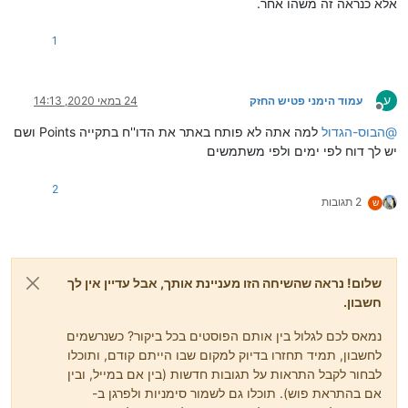
אלא כנראה זה משהו אחר.
1
ע
עמוד הימני פטיש החזק
24 במאי 2020, 14:13
מנותק
@
הבוס-הגדול
למה אתה לא פותח באתר את הדו''ח בתקייה Points ושם
יש לך דוח לפי ימים ולפי משתמשים
2
2 תגובות
ש
שלום! נראה שהשיחה הזו מעניינת אותך, אבל עדיין אין לך
חשבון.
נמאס לכם לגלול בין אותם הפוסטים בכל ביקור? כשנרשמים
לחשבון, תמיד תחזרו בדיוק למקום שבו הייתם קודם, ותוכלו
לבחור לקבל התראות על תגובות חדשות (בין אם במייל, ובין
אם בהתראת פוש). תוכלו גם לשמור סימניות ולפרגן ב-