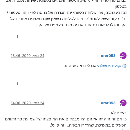
עם כניסה לפי זיהוי - מופיע המספר פעמיים בלשונית שיחות נכנסות וגם
בטלפון.
נסו בעצמכם, צרו שלוחה כלשהי עם הגדרה של כניסה לפי זיהוי טלפוני /
ת"ז / קוד אישי, לאחמ"כ חייגו לשלוחה כשאין שום מאזינים אחרים על
הקו ותכלו לראות פתאום את עצמכם פעמיים על הקו.
1
O
oror053
24 במאי 2020, 13:46
מנותק
@
הקול-הירושלמי
גם לי נראה שזה זה
1
O
oror053
24 במאי 2020, 14:06
מנותק
בעצם לא.
כי אם זה היה זה אז הם היו מבטלים את האופציה של שמיעת סך הקווים
הפעילים במערכת, שהרי זו הבעיה.. וזה פועל.