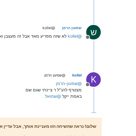
שמעון הרמן
@kollel
ש
@
kollel
לא שזה מפריע מאד אבל זה מעצבן ואם
מנותק
kollel
@שמעון הרמן
K
@
שמעון-הרמן
מנותק
מצטרף להנ"ל ר ציינתי שגם שם
באמת ייקל
@
שמואל
שלום! נראה שהשיחה הזו מעניינת אותך, אבל עדיין אי