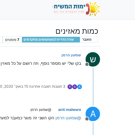
כמות מאזינים
7
פוסטים
הועבר
עזרה הדדית למשתמשים מתקדמים
שמעון הרמן
ש
בקו שלי יש מספר נוסף, וזה רושם על כל מאזין 
מנותק
3 תגובות
תגובה אחרונה
15 באוק׳ 2020, 13:00
A
פ
K
anti malware
@שמעון הרמן
A
@
שמעון-הרמן
הקו השני זה מוגר כמעבר למער
מנותק