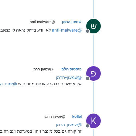
שמעון הרמן
@anti malware
ש
@
anti-malware
לא יודע בדיוק נראה לי כמעב
מנותק
פיסטוק חלבי
@שמעון הרמן
פ
@
שמעון-הרמן
מנותק
אין אפשרות ככה זה אנחנו מחכים ש
@
ימות-ה
kollel
@שמעון הרמן
K
@
שמעון-הרמן
מנותק
זה קורה גם בכל מעבר זיהוי במערכת ועבירה ב