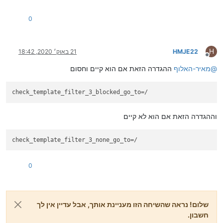
0
H
HMJE22
21 באוק׳ 2020, 18:42
מנותק
@
מאיר-האלוף
ההגדרה הזאת אם הוא קיים וחסום
check_template_filter_3_blocked_go_to
=/
וההגדרה הזאת אם הוא לא קיים
check_template_filter_3_none_go_to
=/
0
שלום! נראה שהשיחה הזו מעניינת אותך, אבל עדיין אין לך
חשבון.