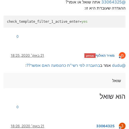
@
33064325
אתה שואל או אומר?
ההגדרה שעובדת היא זו:
check_template_filter_1_active_enter
=
yes
0
מ
מאיר האלוף
21 באוק׳ 2020, 18:25
מורחק
מנותק
@
dudu
אמר ב
בהעברה לפי רשי"ת כהטמעה האם אפשר??
:
שואל
הוא שואל
0
3
33064325
21 באוק׳ 2020, 18:26