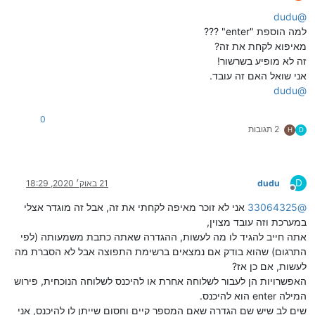
מנותק
dudu
@
למה הוספת "enter" ???
מאיפוא לקחת את זה?
זה לא מופיע בשרשור!
אני שואל האם זה עובד.
dudu
@
0
2 תגובות
H
D
D
dudu
21 באוק׳ 2020, 18:29
מנותק
@
33064325
אני לא זוכר מאיפה לקחתי את זה, אבל זה מוגדר אצלי
במערכת וזה עובד מצוין,
אתה חייב להגיד לו מה לעשות, ההגדרה שאתה כתבת משמעותה (לפי
התרגום) שהוא בודק אם נמצאים ברשימת התפוצה אבל לא הסברת מה
לעשות, אם כן אז?
האפשרויות הן לעבור לשלוחה אחרת או להיכנס לשלוחה הנוכחית, פירוש
המילה enter הוא להיכנס.
שים לב שיש שם הגדרה שאם המספר קיים וחסום שייתן לו להיכנס, אני