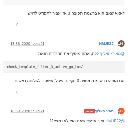
לאאא שאם הוא ברשמת תפוצה 3 אז יעבור לתפריט לראשי
0
H
HMJE22
21 באוק׳ 2020, 18:36
מנותק
@
מאיר-האלוף
ככה, אתה מוסיף את ההגדרה הזאת
check_template_filter_3_active_go_to
=/
אם מופיע ברשימת תפוצה 3, וקיים ופעיל, שיעבור לשלוחה ראשית.
0
מ
מאיר האלוף
21 באוק׳ 2020, 18:39
מורחק
מנותק
@
HMJE22
ואיך אפשר שאם הוא לא נמצא??