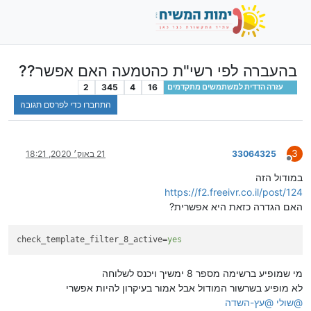
בהעברה לפי רשי"ת כהטמעה האם אפשר??
2
345
4
16
עזרה הדדית למשתמשים מתקדמים
התחברו כדי לפרסם תגובה
3
33064325
21 באוק׳ 2020, 18:21
מנותק
במודול הזה
https://f2.freeivr.co.il/post/124
האם הגדרה כזאת היא אפשרית?
check_template_filter_8_active
=
yes
מי שמופיע ברשימה מספר 8 ימשיך ויכנס לשלוחה
לא מופיע בשרשור המודול אבל אמור בעיקרון להיות אפשרי
@
שולי
@
עץ-השדה