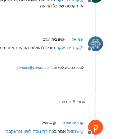
מנותק
או הקלטה של כל הודעה
שמואל
@קו בית יעקב
@
קו-בית-יעקב
תוכלו להעלות הודעות אחרות לתיקיה "Messages" שתחת השלוחה הראשית וכך זה 
מנותק
לפניות בנוגע לפורום:
shmuel@yemot.co.il
אחרי 8 חודשים
קו בית יעקב
@שמואל
ק
@
שמואל
אמר ב
בחירת נוסח לשון זכר/נקבה
:
מנותק