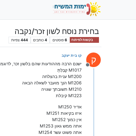
בחירת נוסח לשון זכר/נקבה
6
פוסטים
4
כותבים
444
צפיות
בקשות לפיתוח
קו בית יעקב
ק
ישנם הרבה מההודעות שהם בלשון זכר, לדוגמ
מנותק
M1017 קִבַּלְתָּ
M1200 ענית בהצלחה
M1206 הנך מועבר לשאלה הבאה
M1210 תשובתך שגויה
M1223 קיבלת
M1250 אדיר
M1251 איזו בקיאות
M1252 אין כמוך
M1253 אתה ממש גאון
M1254 אתה פשוט עשר