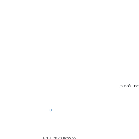
תן לבחור.
0
22 במאי 2020, 8:18