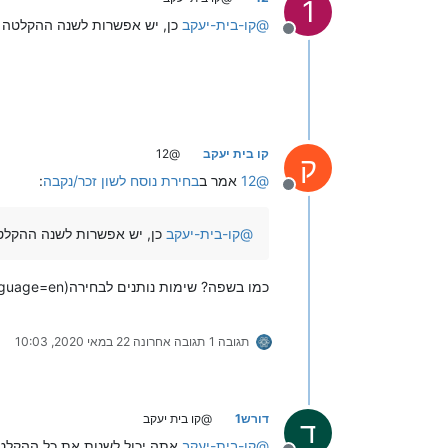
1
@
קו-בית-יעקב
כן, יש אפשרות לשנה ההקלטה
מנותק
קו בית יעקב
@12
ק
@
12
אמר ב
בחירת נוסח לשון זכר/נקבה
:
מנותק
@
קו-בית-יעקב
כן, יש אפשרות לשנה ההקלט
כמו בשפה? שימות נותנים לבחירה(language=en) ואז כל ההודעות משתנות?
תגובה 1
תגובה אחרונה
22 במאי 2020, 10:03
דורש1
@קו בית יעקב
ד
@
קו-בית-יעקב
אתה יכול לשנות את כל ההקלטות 