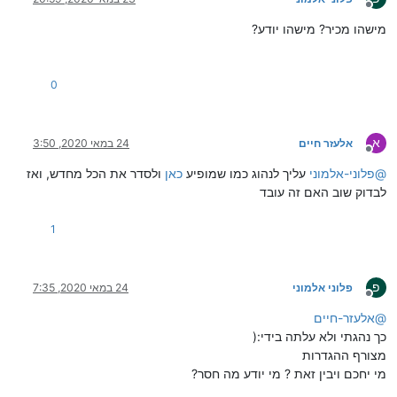
מנותק
מישהו מכיר? מישהו יודע?
0
א
אלעזר חיים
24 במאי 2020, 3:50
מנותק
@
פלוני-אלמוני
עליך לנהוג כמו שמופיע
כאן
ולסדר את הכל מחדש, ואז
לבדוק שוב האם זה עובד
1
פ
פלוני אלמוני
24 במאי 2020, 7:35
מנותק
@
אלעזר-חיים
כך נהגתי ולא עלתה בידי:(
מצורף ההגדרות
מי יחכם ויבין זאת ? מי יודע מה חסר?