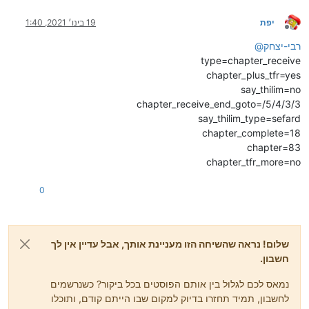
יפת
19 בינו׳ 2021, 1:40
מנותק
רבי-יצחק
@
type=chapter_receive
chapter_plus_tfr=yes
say_thilim=no
chapter_receive_end_goto=/5/4/3/3
say_thilim_type=sefard
chapter_complete=18
chapter=83
chapter_tfr_more=no
0
שלום! נראה שהשיחה הזו מעניינת אותך, אבל עדיין אין לך
חשבון.
נמאס לכם לגלול בין אותם הפוסטים בכל ביקור? כשנרשמים
לחשבון, תמיד תחזרו בדיוק למקום שבו הייתם קודם, ותוכלו