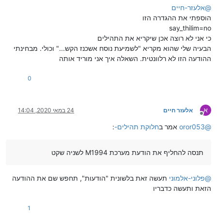
@
אלעזר-חיים
הוספתי את ההגדרה הזו
say_thilim=no
כי אני לא רוצה אכן שיקריא את התהילים
הבעיה שלי שהוא מקריא "לשמיעת נוסח אשכנז הקש..." וכולי. מבחינתי
ההודעה הזו לא רלוונטית. השאלה איך אני מוריד אותה
0
א
אלעזר חיים
24 במאי 2020, 14:04
מנותק
@
oror053
אמר ב
חלוקת תהילים-
:
תנסה להחליף את הודעת מערכת M1994 לשניה שקט
@
פלוני-אלמוני
תעשה זאת בלשונית "הודעות", תחפש שם את ההודעה
הזאת ותעשה כדבריו
1