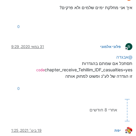
מנותק
איך אני מחלקת ימים שלמים ולא פרקים?
0
פ
פלוני אלמוני
31 במאי 2020, 9:29
מנותק
@
אבגדה
תסתכל אם שמתם בהגדרות
chapter_receive_Tehillim_IDF_casualties=yes
code
זו הגדרה של לע"נ ופשוט למחוק אותה
0
אחרי 8 חודשים
יפת
19 בינו׳ 2021, 1:25
מנותק