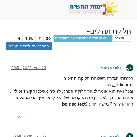
חלוקת תהילים-
4
1.5k
7
20
הועבר
עזרה הדדית למשתמשים מתקדמים
התחברו כדי לפרסם תגובה
פ
פלוני אלמוני
23 במאי 2020, 20:51
מנותק
הכנסתי הגדרה בשלוחת חלוקת תהילים
say_thilim=no
ובכל זאת הוא אומר לאחר חלוקת הפרק:
לנוסח אשכנז הקש 1 וכולי
...
אמנם אחר כך לא נותן את ההקראה של הפרק. אך איך אני מבטל את
ההודעה הזו? מישהו יודע ?
bolded text
0
פ
פלוני אלמוני
23 במאי 2020, 20:59