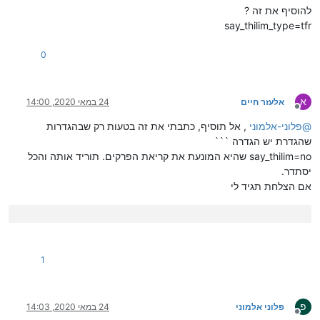
להוסיף את זה ?
say_thilim_type=tfr
0
א
אלעזר חיים
24 במאי 2020, 14:00
מנותק
@
פלוני-אלמוני
, אל תוסיף, כתבתי את זה בטעות רק שבהגדרות
שהגדרת יש הגדרה ```
say_thilim=no שהיא המונעת את קריאת הפרקים. תוריד אותה והכל
יסתדר.
אם הצלחת תגיד לי
1
פ
פלוני אלמוני
24 במאי 2020, 14:03
מנותק