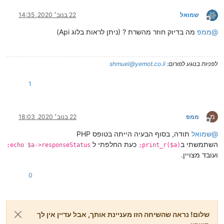
שמואל
22 בנוב׳ 2020, 14:35
מנותק
@
ממפ
מה בדיוק חוזר מהשרת ? (ניתן לראות בלוג Api)
לפניות בנוגע לפורום:
shmuel@yemot.co.il
1
מ
ממפ
22 בנוב׳ 2020, 18:03
מנותק
@
שמואל
תודה, בסוף הבעיה הייתה בטופס PHP
השתמשתי ב
כעת החלפתי ל
echo $a->responseStatus;
print_r($a);
ועובד מצויין.
0
שלום! נראה שהשיחה הזו מעניינת אותך, אבל עדיין אין לך