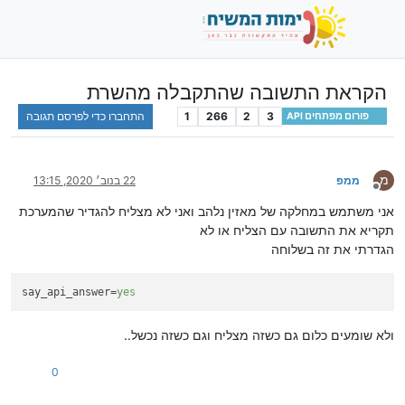
הקראת התשובה שהתקבלה מהשרת
3
2
266
1
התחברו כדי לפרסם תגובה
פורום מפתחים API
מ
ממפ
22 בנוב׳ 2020, 13:15
מנותק
אני משתמש במחלקה של מאזין נלהב ואני לא מצליח להגדיר שהמערכת
תקריא את התשובה עם הצליח או לא
הגדרתי את זה בשלוחה
say_api_answer
=
yes
ולא שומעים כלום גם כשזה מצליח וגם כשזה נכשל..
0