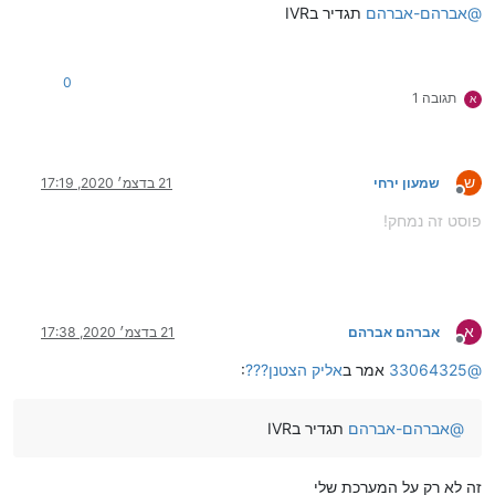
@
אברהם-אברהם
תגדיר בIVR
0
תגובה 1
א
ש
שמעון ירחי
21 בדצמ׳ 2020, 17:19
מנותק
פוסט זה נמחק!
א
אברהם אברהם
21 בדצמ׳ 2020, 17:38
מנותק
@
33064325
אמר ב
אליק הצטנן???
:
@
אברהם-אברהם
תגדיר בIVR
זה לא רק על המערכת שלי