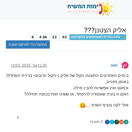
אליק הצטנן???
8
4.9k
22
63
עזרה הדדית למשתמשים מתקדמים
התחברו כדי לפרסם תגובה
M
mhl
20 בדצמ׳ 2020, 12:02
מנותק
בימים האחרונים התעוות הקול של אליק (-הקול הרובוטי ברירת המחדל)
באופן מזוויע,
וכמעט ואין אפשרות להבין מילה.
האם זו בעיה שאמורה להיפתר, או ששינו זאת בכוונה תחילה?
אולי לקה בנגיף הארור....
8
5 תגובות
מ
ש
ל
י
י