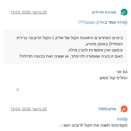
מ
מערכת תהילים
20 בדצמ׳ 2020, 12:03
מנותק
@
mhl
אמר ב
אליק הצטנן???
:
בימים האחרונים התעוות הקול של אליק (-הקול הרובוטי ברירת
המחדל) באופן מזוויע,
וכמעט ואין אפשרות להבין מילה.
האם זו בעיה שאמורה להיפתר, או ששינו זאת בכוונה תחילה?
גם אני
החליף קול ממש
0
ש
שלמה1155
20 בדצמ׳ 2020, 12:04
מנותק
mhl
@
מקסימום תשנה את הקול לרובוט השני...