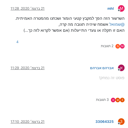
M
mhl
21 בדצמ׳ 2020, 11:28
מנותק
השרשור הזה הפך למקבץ קטעי הומור ושכחנו מהמטרה האמיתית.
@
שמואל
אשמח שיהיה תגובה מה קרה,
האם זו תקלה או צעדי התייעלות (אם אפשר לקרוא לזה כך...)
4
2 תגובות
M
מ
א
אברהם אברהם
21 בדצמ׳ 2020, 11:29
מנותק
פוסט זה נמחק!
3 תגובות
3
ש
א
3
33064325
21 בדצמ׳ 2020, 17:10
מנותק