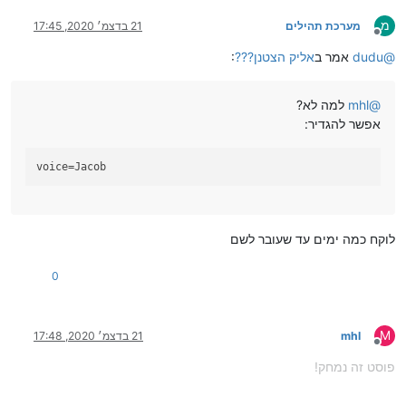
מ
מערכת תהילים
21 בדצמ׳ 2020, 17:45
מנותק
@
dudu
אמר ב
אליק הצטנן???
:
@
mhl
למה לא?
אפשר להגדיר:
voice
=Jacob
לוקח כמה ימים עד שעובר לשם
0
M
mhl
21 בדצמ׳ 2020, 17:48
מנותק
פוסט זה נמחק!