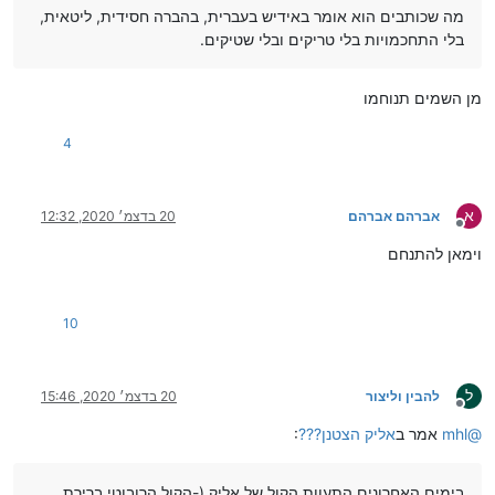
מה שכותבים הוא אומר באידיש בעברית, בהברה חסידית, ליטאית,
בלי התחכמויות בלי טריקים ובלי שטיקים.
מן השמים תנוחמו
4
א
אברהם אברהם
20 בדצמ׳ 2020, 12:32
מנותק
וימאן להתנחם
10
ל
להבין וליצור
20 בדצמ׳ 2020, 15:46
מנותק
@
mhl
אמר ב
אליק הצטנן???
:
בימים האחרונים התעוות הקול של אליק (-הקול הרובוטי ברירת