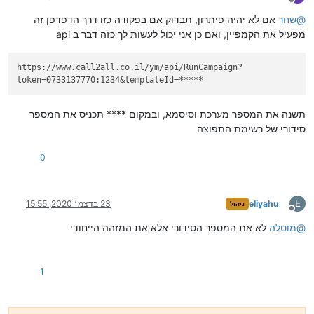
מנותק
@
שחר
אם לא יהיה פיתרון, תבדוק אם בפקודה כזו דרך הדפדפן זה
מפעיל את הקמפיין, ואם כן אני יכול לעשות לך כזה דבר ב api
https://www.call2all.co.il/ym/api/RunCampaign?
token=0733137770:1234&templateId=*****
תשנה את המספר מערכת וסיסמא, ובמקום **** תכניס את המספר
סידורי של רשימת התפוצה
0
E
eliyahu
23 בדצמ׳ 2020, 15:55
ניהול
מנותק
@
מוטלה
לא את המספר הסידורי אלא את המזהה הייחודי
1