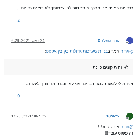
בכל יום כמעט אני מברך אותך טוב לב שכמותך לא רואים כל יום...
2
י
יהודה הוצלר 0
24 באוג׳ 2021, 6:29
מנותק
@
אריה
אמר ב
בניית מערכות גדולות בקובץ אקסס
:
לאיזה תיקונים כוונת
אמרת לי לעשות כמה דברים ואני לא הבנתי מה צריך לעשות.
0
י
ישראל10
25 באוג׳ 2021, 17:23
מנותק
@
אריה
אתה גדול!!!
זה פשוט עובד!!!