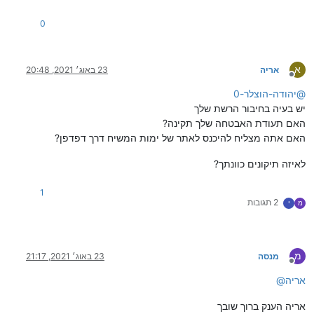
0
א
אריה
23 באוג׳ 2021, 20:48
מנותק
@
יהודה-הוצלר-0
יש בעיה בחיבור הרשת שלך
האם תעודת האבטחה שלך תקינה?
האם אתה מצליח להיכנס לאתר של ימות המשיח דרך דפדפן?
לאיזה תיקונים כוונתך?
1
2 תגובות
מ
י
מ
מנסה
23 באוג׳ 2021, 21:17
מנותק
אריה
@
אריה הענק ברוך שובך