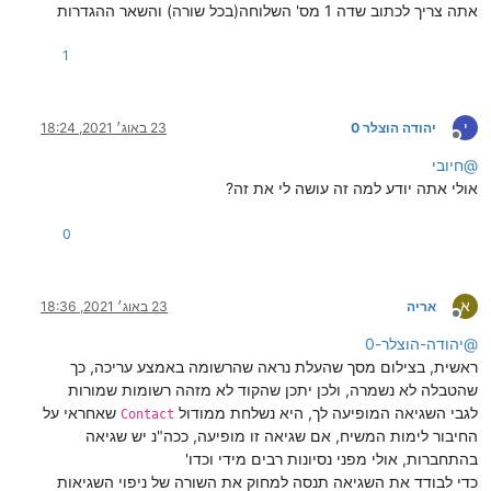
אתה צריך לכתוב שדה 1 מס' השלוחה(בכל שורה) והשאר ההגדרות
1
י
יהודה הוצלר 0
23 באוג׳ 2021, 18:24
מנותק
@
חיובי
אולי אתה יודע למה זה עושה לי את זה?
0
א
אריה
23 באוג׳ 2021, 18:36
מנותק
@
יהודה-הוצלר-0
ראשית, בצילום מסך שהעלת נראה שהרשומה באמצע עריכה, כך
שהטבלה לא נשמרה, ולכן יתכן שהקוד לא מזהה רשומות שמורות
לגבי השגיאה המופיעה לך, היא נשלחת ממודול
שאחראי על
Contact
החיבור לימות המשיח, אם שגיאה זו מופיעה, ככה"נ יש שגיאה
בהתחברות, אולי מפני נסיונות רבים מידי וכדו'
כדי לבודד את השגיאה תנסה למחוק את השורה של ניפוי השגיאות