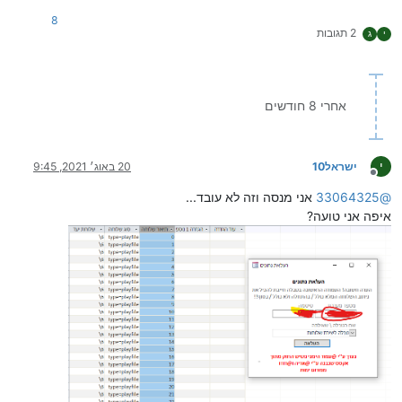
8
2 תגובות
י
ג
אחרי 8 חודשים
י
ישראל10
20 באוג׳ 2021, 9:45
מנותק
@
33064325
אני מנסה וזה לא עובד...
איפה אני טועה?