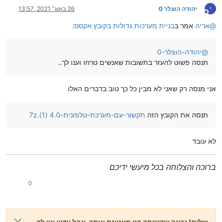
י
יהודה הוצלר 0
26 באוג׳ 2021, 13:57
מנותק
@
אריה
אמר ב
בניית מערכות גדולות בקובץ אקסס
:
@
יהודה-הוצלר-0
תנסה פשוט להעזר בתשובות שאנשים טרחו וענו לך..
אני מנסה רק שאני לא מבין כל כך טוב בדברים האלו
תנסה את הקובץ הזה
תקשור-עם-מערכת-טלפונית-4.0 (1).7z
לא עובד
ברוכה והצלוחה בכל מיעשי ידיכם
0
שלום! נראה שהשיחה הזו מעניינת אותך, אבל עדיין אין לך