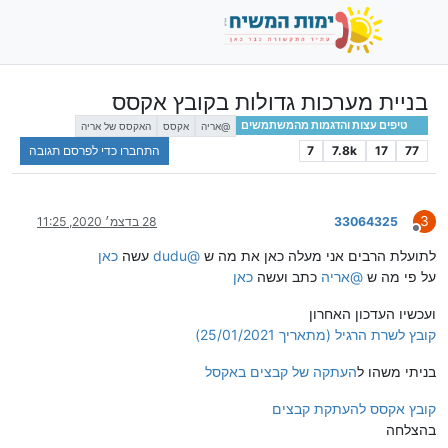
בניית מערכות גדולות בקובץ אקסס
טיפים עצות והדגמות מהמשתמשים
@אריה
אקסס
האקסס של אריה
77
17
7.8k
7
התחברו כדי לפרסם תגובה
3
33064325
28 בדצמ׳ 2020, 11:25
מנותק
לתועלת הרבים אני מעלה כאן את מה ש
@
dudu
עשה
כאן
על פי מה ש
@
אריה
כתב ועשה
כאן
ועכשיו העדכון האחרון
קובץ לשרת הרגיל (מתאריך 25/01/2021)
בניתי משהו ל
העתקה של קבצים באקסל
קובץ אקסס להעתקת קבצים
בהצלחה