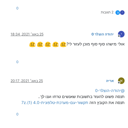
0
2 תגובות
י
צ
י
יהודה הוצלר 0
25 באוג׳ 2021, 18:34
מנותק
אולי מישהו סוף סוף מוכן לעזור לי?
0
א
אריה
25 באוג׳ 2021, 20:17
מנותק
@
יהודה-הוצלר-0
תנסה פשוט להעזר בתשובות שאנשים טרחו וענו לך..
תנסה את הקובץ הזה
תקשור-עם-מערכת-טלפונית-4.0 (1).7z
0