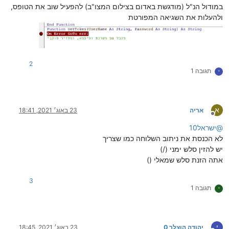
במודול הנ"ל (מודגשת באדום בצילום המצו"ב) להפעיל שוב את הטופס,
ולהעלות את השגיאה המפורטת
2
תגובה 1
י
א
אריה
23 באוג׳ 2021, 18:41
מנותק
@
ישראל10
לא הכנסת את ניתוב השלוחה כמו שצריך
יש להזין סלש ימני (/)
אתה הזנת סלש שמאלי ()
3
תגובה 1
י
י
יהודה הוצלר 0
23 באוג׳ 2021, 18:45