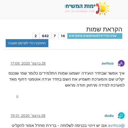
הקראת שמות
2
642
7
14
עזרה הדדית למשתמשים מתקדמים
התחברו כדי לפרסם תגובה
A
avrhco
28 בדצמ׳ 2020, 17:06
מנותק
איך אפשר שבחדר הועידה יושמעו שמות התלמידים כלומר שמי שנכנס
יקליט שם והמערכת תשמיע את השם בחדר ועידה אוטמטי דחוף מאד
למערכת למידה מרחוק תודה מראש
0
D
dudu
28 בדצמ׳ 2020, 19:31
מנותק
@
avrhco
אם יש זיהוי בכניסה לשלוחה - ברירת מחדל אמור להקליט