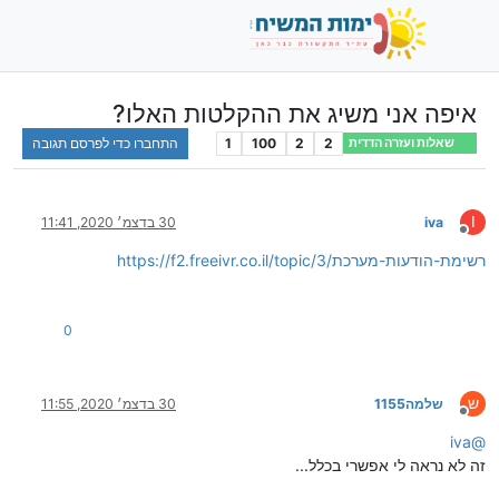
איפה אני משיג את ההקלטות האלו?
2
2
100
1
התחברו כדי לפרסם תגובה
שאלות ועזרה הדדית
I
iva
30 בדצמ׳ 2020, 11:41
מנותק
https://f2.freeivr.co.il/topic/3/רשימת-הודעות-מערכת
0
ש
שלמה1155
30 בדצמ׳ 2020, 11:55
מנותק
iva
@
זה לא נראה לי אפשרי בכלל...