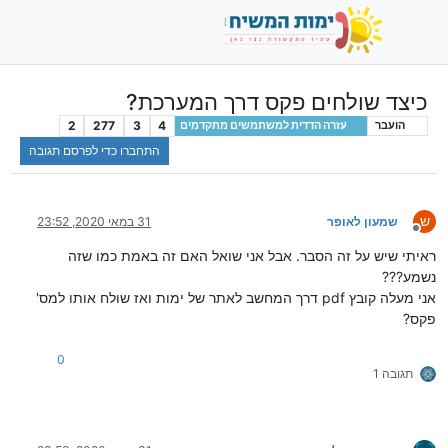
כיצד שולחים פקס דרך המערכת?
2
277
3
4
הועבר
עזרה הדדית למשתמשים מתקדמים
התחברו כדי לפרסם תגובה
ש
שמעון לאופר
31 במאי 2020, 23:52
מנותק
ראיתי שיש על זה הסבר. אבל אני שואל האם זה באמת כמו שזה
נשמע???
אני מעלה קובץ pdf דרך המחשב לאתר של ימות ואז שולח אותו למס'
פקס?
0
תגובה 1