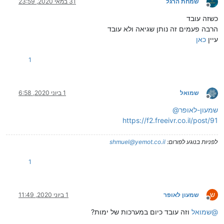
שמחת הרגל
31 במאי 2020, 23:59
מנותק
כשזה עובד
הרבה פעמים זה נותן שגיאה ולא עובד
עיין
כאן
1
שמואל
1 ביוני 2020, 6:58
מנותק
שמעון-לאופר
@
https://f2.freeivr.co.il/post/91
לפניות בנוגע לפורום:
shmuel@yemot.co.il
1
ש
שמעון לאופר
1 ביוני 2020, 11:49
מנותק
@
שמואל
וזה עובד כיום במערכות של ימות?