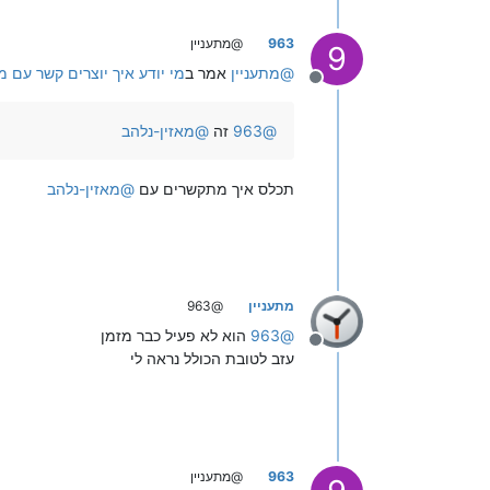
963
@מתעניין
9
@
מתעניין
אמר ב
מי יודע איך יוצרים קשר עם מי
מנותק
@
963
זה
@
מאזין-נלהב
תכלס איך מתקשרים עם
@
מאזין-נלהב
מתעניין
@963
@
963
הוא לא פעיל כבר מזמן
מנותק
עזב לטובת הכולל נראה לי
963
@מתעניין