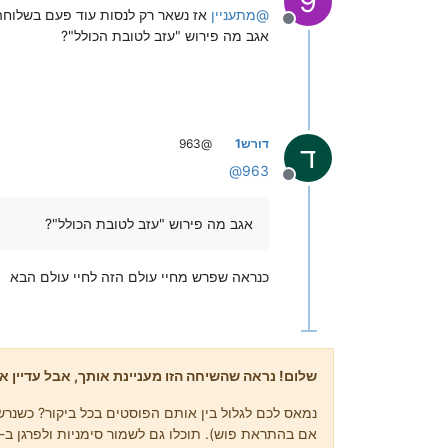
9
@
מתעניין
אז נשאר רק לנסות עוד פעם בשלוחה 0/2 שם
מנותק
אגב מה פירוש "עזב לטובת הכולל"?
דורש1
@963
ד
@
963
מנותק
אגב מה פירוש "עזב לטובת הכולל"?
כנראה שפרש מחיי עולם הזה לחיי עולם הבא
שלום! נראה שהשיחה הזו מעניינת אותך, אבל עדיין אי
נמאס לכם לגלול בין אותם הפוסטים בכל ביקור? כשנרשמ
אם בהתראת פוש). תוכלו גם לשמור סימניות ולפרגן ב-upvote לפוסטים כדי להביע הערכה לחברי קהילה אחרים.