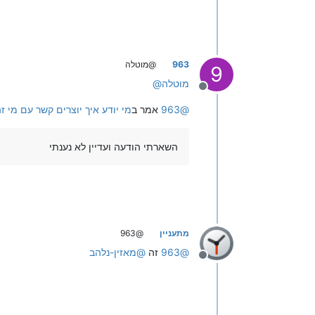
963
@מוטלה
9
מוטלה
@
מנותק
@
963
אמר ב
מי יודע איך יוצרים קשר עם מי זה
השארתי הודעה ועדיין לא נענתי
מתעניין
@963
@
963
זה
@
מאזין-נלהב
מנותק