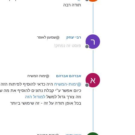
מנותק
תודה רבה
רבי יצחק
@שמעון לאופר
ר
פוסט זה נמחק!
מנותק
אברהם אברהם
@ימות המשיח
א
@
ימות-המשיח
היה כדאי להוסיף לפיתוח הזה - אפשרות
מנותק
כיום אפשר ע"י קבלת נתונים להוסיף את מה שה
וזה צורך גדול למשל
למודול הזה
בכל אופן תודה על זה - זה שימושי ביותר