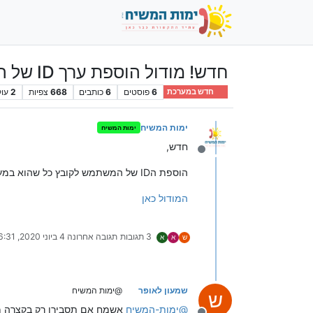
חדש! מודול הוספת ערך ID של המתקשר לקובץ במערכת לבחירתכם
6
פוסטים
6
כותבים
668
צפיות
2
עוק
חדש במערכת
ימות המשיח
ימות המשיח
חדש,
מנותק
הוספת הID של המשתמש לקובץ כל שהוא במערכת:
המודול כאן
3 תגובות
תגובה אחרונה
4 ביוני 2020, 6:31
ש
א
א
שמעון לאופר
@ימות המשיח
ש
@
ימות-המשיח
אשמח אם תסבירו רק בקצרה ממש מה זה אומ