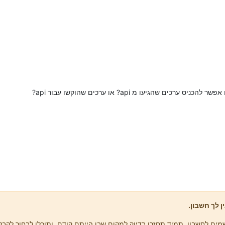
 שהגיעו מ api? או ערכים שהוקשו עבור api?
ן לך חשבון.
ים לחשבון, תמיד תחזרו בדיוק למקום שבו הייתם קודם, ותוכלו לבחור לקבל 