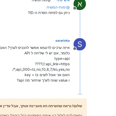
איש ימיני
@ימות המשיח
א
@
ימות-המשיח
מנותק
ניתן גם לפתח הסרת ה-ID?
sararivka
S
איזה ערכים לדוגמא אפשר להכניס לערך? האם אפשר להכניס ערכים
מנותק
כלומר, אם יש לי שליחה ל API
type=api
api_link=https://????
api_000=tz,no,10,8,7,No,yes,no,*/
האם אני אוכל לשים key = tz
ו value שווה לערך שיחזור מה api?
שלום! נראה שהשיחה הזו מעניינת אותך, אבל עדיין אי
נמאס לכם לגלול בין אותם הפוסטים בכל ביקור? כשנרשמ