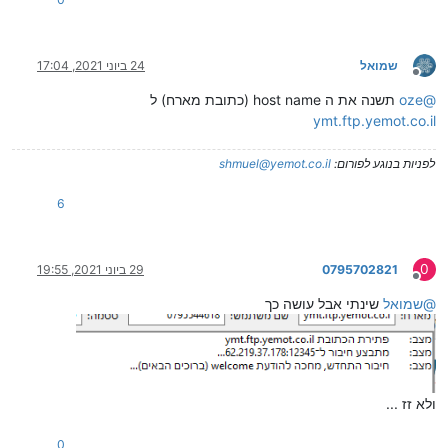
שמואל
24 ביוני 2021, 17:04
מנותק
@
oze
תשנה את ה host name (כתובת מארח) ל
ymt.ftp.yemot.co.il
לפניות בנוגע לפורום:
shmuel@yemot.co.il
6
0
0795702821
29 ביוני 2021, 19:55
מנותק
@
שמואל
שינתי אבל עושה כך
ולא זז ...
0