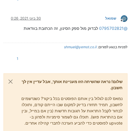
שמואל
30 ביוני 2021, 0:26
מנותק
@
0795702821
לבדוק מול ספק הסינון, זה הכתובת בוודאות
לפניות בנוגע לפורום:
shmuel@yemot.co.il
1
שלום! נראה שהשיחה הזו מעניינת אותך, אבל עדיין אין לך
חשבון.
נמאס לכם לגלול בין אותם הפוסטים בכל ביקור? כשנרשמים
לחשבון, תמיד תחזרו בדיוק למקום שבו הייתם קודם, ותוכלו
לבחור לקבל התראות על תגובות חדשות (בין אם במייל, ובין
אם בהתראת פוש). תוכלו גם לשמור סימניות ולפרגן ב-
upvote לפוסטים כדי להביע הערכה לחברי קהילה אחרים.