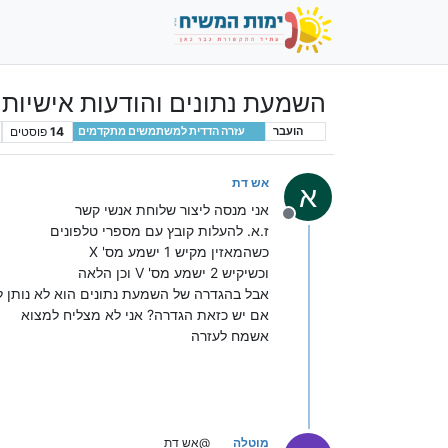
השמעת נתונים והודעות אישיות - _message
14
פוסטים
הועבר
עזרה הדדית למשתמשים מתקדמים
אש דת
א
אני מנסה ליצור שלוחת אנשי קשר
מנותק
ז.א. להעלות קובץ עם מספרי טלפונים
כשהמאזין מקיש 1 ישמע מס' X
וכשיקיש 2 ישמע מס' V וכן הלאה
אבל בהגדרה של השמעת נתונים הוא לא נותן 
אם יש כזאת הגדרה? אני לא מצליח למצוא
אשמח לעזרה
מוטלה
@אש דת