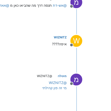
מ
@
אש-דת
תנסה דרך מה שהביאו
כאן
מ
@
אאד
מנותק
WIZNITZ
W
איפה????
מנותק
מוטלה
@WIZNITZ
מ
WIZNITZ
@
מנותק
מי זה פון קהילתי