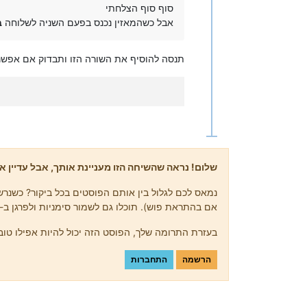
סוף סוף הצלחתי
אבל כשהמאזין נכנס בפעם השניה לשלוחה
ב
תנסה להוסיף את השורה הזו ותבדוק אם אפשר
שלום! נראה שהשיחה הזו מעניינת אותך, אבל עדיין אי
נמאס לכם לגלול בין אותם הפוסטים בכל ביקור? כשנרשמ
אם בהתראת פוש). תוכלו גם לשמור סימניות ולפרגן ב-upvote לפוסטים כדי להביע הערכה לחברי קהילה אחרים.
בעזרת התרומה שלך, הפוסט הזה יכול להיות אפילו טוב 
הרשמה
התחברות