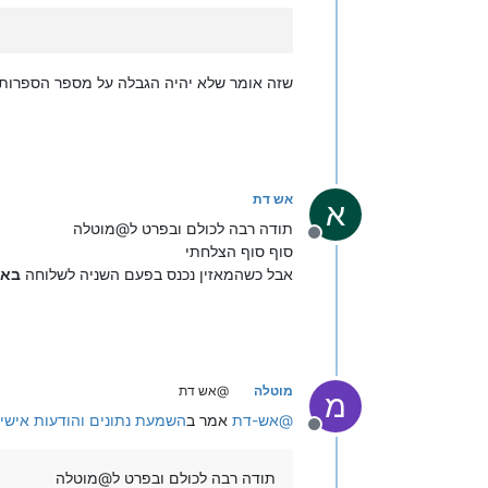
שזה אומר שלא יהיה הגבלה על מספר הספרות 
אש דת
א
תודה רבה לכולם ובפרט ל@מוטלה
מנותק
סוף סוף הצלחתי
אבל כשהמאזין נכנס בפעם השניה לשלוחה
באו
מוטלה
@אש דת
מ
@
אש-דת
אמר ב
השמעת נתונים והודעות אישיות - ssage
מנותק
תודה רבה לכולם ובפרט ל@מוטלה