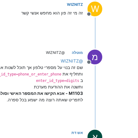
WIZNITZ
W
זה מי זה פון הוא מחפש אנשי קשר
מנותק
מוטלה
@WIZNITZ
מ
WIZNITZ
@
מנותק
שם זה בנוי על מספרי טלפון אך תוכל לשנות 
ותחליף את
_id_type=phone_or_enter_phone
ב
enter_id_type=digits
ותשנה את ההודעת מערכת
M1103 - אנא הקישו את המספר האישי וסולמית לְסיום
לתפריט שאתה רוצה מה ישמע בכל ספרה.
אש דת
א