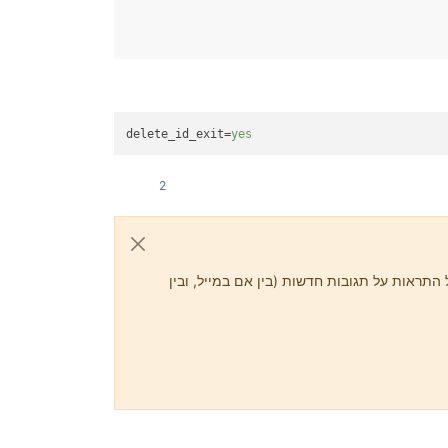
delete_id_exit
=
yes
2
התראות על תגובות חדשות (בין אם במייל, ובין