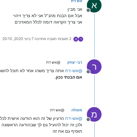
אש דת
א
אני מבין
מנותק
אבל אם הבנת מהנ"ל אני לא צריך זיהוי
אני צריך הקראה דומה לכלל המאזינים
2 תגובות
תגובה אחרונה
7 ביוני 2020, 20:10
ר
מ
רבי יצחק
@אש דת
ר
@
אש-דת
אתה צריך משהו אחר לא תוכל להשת
מנותק
אם הבנתי נכון.
מוטלה
@אש דת
מ
@
אש-דת
הרעיון של זה הוא הודעה אישית לכל מאזין, אבל לפ
מנותק
ולכן זה יכול להועיל גם לך שבהודעה הראשונה תאמר לשמיעת כך וכך הקש 
תוסיף גם את זה