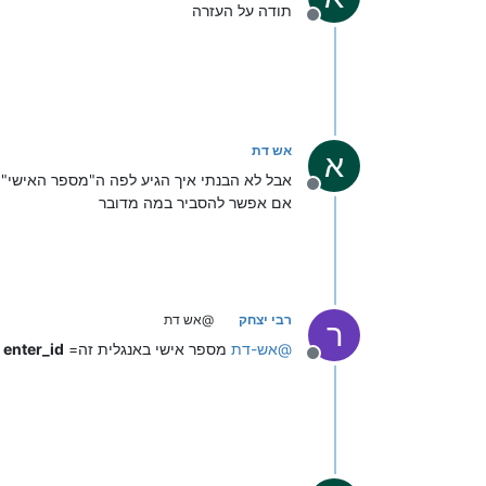
תודה על העזרה
מנותק
אש דת
א
אבל לא הבנתי איך הגיע לפה ה"מספר האישי"
מנותק
אם אפשר להסביר במה מדובר
רבי יצחק
@אש דת
ר
@
אש-דת
מספר אישי באנגלית זה=
enter_id
מנותק