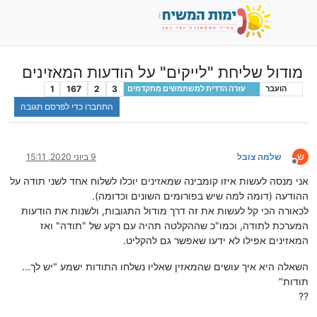
מודול שליחת "לייקים" על הודעות המאזינים
1
167
2
3
הועבר
עזרה הדדית למשתמשים מתקדמים
התחברו כדי לפרסם תגובה
ש
שלמה צובל
9 ביוני 2020, 15:11
מנותק
אני מנסה לעשות איזו קומבינה שמאזינים יוכלו לשלוח אחד לשני תודה על
ההודעה (דומה למה שיש בפורומים השונים וכדומה).
לכאורה הכי קל לעשות את זה דרך מודול התגובות, ולשנות את הודעות
המערכת לתודה, וכמו"כ שההקלטה תהיה עם רקע של "תודה" ואז
המאזינים אפילו לא ידעו שאפשר גם להקליט.
השאלה היא איך עושים שהמאזין שאליו נשלחו התודות ישמע "יש לך...
תודות"
??