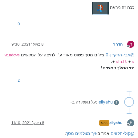
ככה זה ניראה
0
ח
חדר 1
8 באוק׳ 2021, 9:36
מנותק
@
אבי-החקיין-0
צילום מסך פשוט מאוד ע"י לחיצה על המקשים
windows
.
+
+
shift
s
יחי המלך המשיח!
2
eliyahu
נעל נושא זה ב-
E
E
eliyahu
8 באוק׳ 2021, 11:10
ניהול
מנותק
@
קול-הקווים
אמר ב
איך מצלמים מסך
: