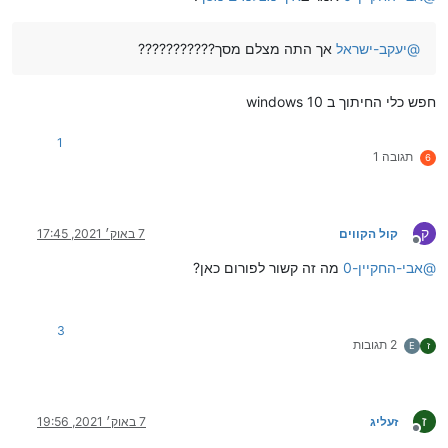
@
יעקב-ישראל
אך התה מצלם מסך???????????
חפש כלי החיתוך ב windows 10
1
תגובה 1
6
ק
קול הקווים
7 באוק׳ 2021, 17:45
מנותק
@
אבי-החקיין-0
מה זה קשור לפורום כאן?
3
2 תגובות
ז
E
ז
זעליג
7 באוק׳ 2021, 19:56
מנותק