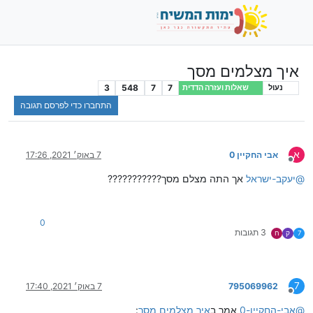
איך מצלמים מסך
3
548
7
7
נעול
שאלות ועזרה הדדית
התחברו כדי לפרסם תגובה
א
אבי החקיין 0
7 באוק׳ 2021, 17:26
מנותק
@
יעקב-ישראל
אך התה מצלם מסך???????????
0
3 תגובות
7
ק
ח
7
795069962
7 באוק׳ 2021, 17:40
מנותק
@
אבי-החקיין-0
אמר ב
איך מצלמים מסך
: