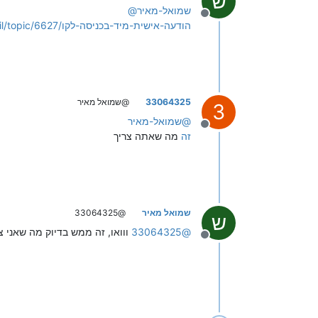
ש
שמואל-מאיר
@
מנותק
https://f2.freeivr.co.il/topic/6627/הודעה-אישית-מיד-בכניסה-לקו
33064325
@שמואל מאיר
3
@
שמואל-מאיר
מנותק
זה
מה שאתה צריך
שמואל מאיר
@33064325
ש
@
33064325
ווואו, זה ממש בדיוק מה שאני צר
מנותק