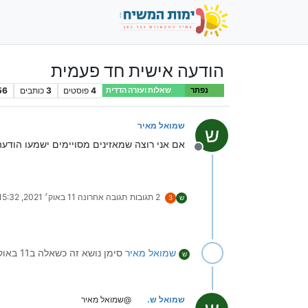
הודעה אישית חד פעמית
4
פוסטים
3
כותבים
56
נפתר
שאלות ועזרה הדדית
שמואל מאיר
ש
אם אני רוצה שמאזינים מסויימים ישמעו הודעה
מנותק
2 תגובות
תגובה אחרונה
11 באוק׳ 2021, 15:32
ש
3
שמואל מאיר
סימן נושא זה כשאלה ב
11 באוק׳ 2021, 15:23
ש
שמואל ש.
@שמואל מאיר