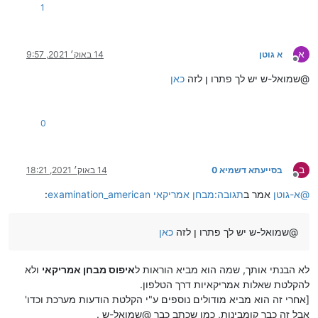
1
א
א גוטן
14 באוק׳ 2021, 9:57
מנותק
@שמואל-ש יש לך פתרו ן לזה
כאן
0
ב
בסייעתא דשמיא 0
14 באוק׳ 2021, 18:21
מנותק
@
א-גוטן
אמר ב
תגובה:מבחן אמריקאי examination_american
:
@שמואל-ש יש לך פתרו ן לזה
כאן
לא הבנתי אותך, שמה הוא מביא הוראות ל
איפוס מבחן אמריקאי
ולא
להקלטת שאלות אמריקאיות דרך הטלפון.
[אחרי זה הוא מביא מודולים נוספים ע"י הקלטת הודעות מערכת וכדו'
אבל זה כבר קומבינות, כמו שכתב כבר @שמואל-ש .