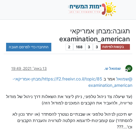
תגובה:מבחן אמריקאי
examination_american
3
3
168
2
התחברו כדי לפרסם תגובה
בקשות לפיתוח
ש
שמואל ש.
13 באוק׳ 2021, 19:49
מנותק
@
שמואל
אמר ב
https://f2.freeivr.co.il/topic/85/מבחן-אמריקאי-
examination_american
(עד שיעלה צד ניהול טלפוני, ניתן ליצור את השאלות דרך ניהול של מודול
טריוויה, ולהעביר את הקבצים המוכנים למודול הזה)
יש תיכנון לניהול טלפוני או שבנתיים נצטרך להסתדר (או יותר נכון לא
להסתדר) עם קומבינות-לדוגמא הקלטה לטרוויה והעברת הקבצים
וכו'...???