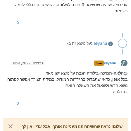
אני רוצה שיהיה שרשימה 3 תכנס לשלוחה, כשיש סינון בכללי לכמה
רשימות.
0
eliyahu
נעל נושא זה ב-
E
E
eliyahu
6 בדצמ׳ 2022, 14:50
ניהול
מנותק
@הלאה-תמיכה-בילודה הגבת על נושא ישן מאד
בכל אופן, כדאי שתבדוק בהגדרות המודול, במידת הצורך אפשר לפתוח
נושא חדש ולשאול את השאלה הזאת.
בהצלחה
0
שלום! נראה שהשיחה הזו מעניינת אותך, אבל עדיין אין לך