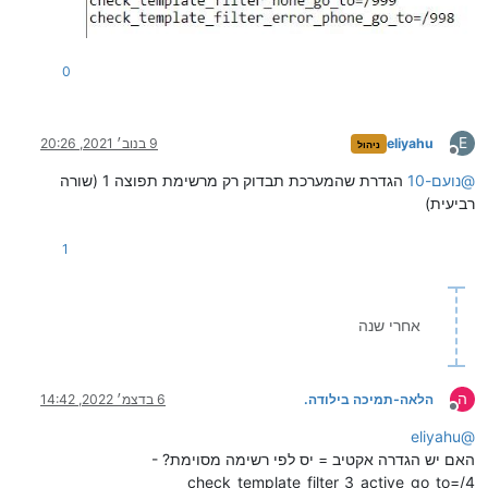
0
E
eliyahu
9 בנוב׳ 2021, 20:26
ניהול
מנותק
@
נועם-10
הגדרת שהמערכת תבדוק רק מרשימת תפוצה 1 (שורה
רביעית)
1
אחרי שנה
ה
הלאה-תמיכה בילודה.
6 בדצמ׳ 2022, 14:42
מנותק
eliyahu
@
האם יש הגדרה אקטיב = יס לפי רשימה מסוימת? -
check_template_filter_3_active_go_to=/4