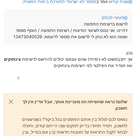
@
שבת-קודש
אמר ב
מספר לא ישראלי למערכת בימות המשיח
:
@
לעזור-לכולם
לרשום ברשימת התפוצה
דהיינו: אני נכנס לשיגור הודעות / רשימת התפוצה / הוסף מספר
ושמה הוא לא נותן לי לרשום את מספר לדוגמא: 13473040029
נכון
אך יתכן(פשוט לא ניסיתי) שהם עצמם יכולים להירשם לרשימת
צינתוקים
ואז תגדיר את הפילטר לפי רשימות צינתוקים
0
שלום! נראה שהשיחה הזו מעניינת אותך, אבל עדיין אין לך
חשבון.
נמאס לכם לגלול בין אותם הפוסטים בכל ביקור? כשנרשמים
לחשבון, תמיד תחזרו בדיוק למקום שבו הייתם קודם, ותוכלו
לבחור לקבל התראות על תגובות חדשות (בין אם במייל, ובין