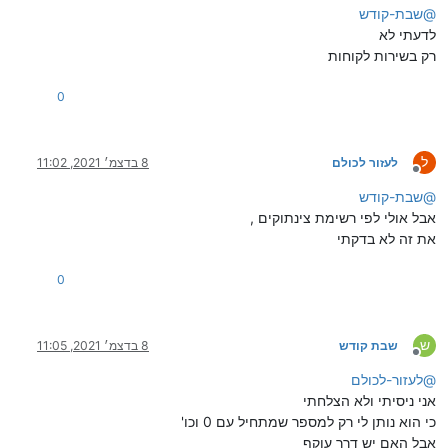
@
שבת-קודש
לדעתי לא
רק בשירות לקוחות
0
ל
לעזור לכולם
8 בדצמ׳ 2021, 11:02
מנותק
@
שבת-קודש
אבל אולי לפי רשימת צינתוקים ,
את זה לא בדקתי
0
ש
שבת קודש
8 בדצמ׳ 2021, 11:05
מנותק
@
לעזור-לכולם
אני ניסיתי ולא הצלחתי
כי הוא נותן לי רק למספר שמתחיל עם 0 וכו'
אבל האם יש דרך עוקף