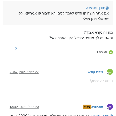
@
תוכן-ותמיכה
אם אתה רוצה קו חדש לאמריקנים ולא חיבור קו אמריקאי לקו
ישראלי ניתן אצלי
מה זה נקרא אצלך?
והאם יש לך מספר ישראלי לקו האמריקאי?
0
תגובה 1
ש
ש
שבת קודש
22 בנוב׳ 2021, 22:57
מנותק
פוסט זה נמחק!
A
avrham
23 בנוב׳ 2021, 13:42
ניהול
מנותק
@
תוכן-ותמיכה
כן. אם המערכת הישראלית מכניסה מעל 2000 דקות