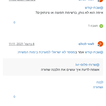
מנותק
@
שבת-קודש
איפה הוא לא נותן, ברשימת תפוצה או צינתוקים?
0
תגובה 1
ש
ל
לעזור לכולם
8 בדצמ׳ 2021, 11:11
מנותק
@
שבת-קודש
אמר ב
מספר לא ישראלי למערכת בימות המשיח
:
@
שרות-פלוס-ivr
אשמח לדעת איך עושים את הלבנה שחורה
לבנה
ושחורה
0