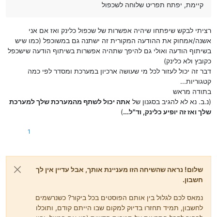
קיימת, יפתח תפריט שלוחה לשכפול
רציתי לבקש שיפתחו שיהיה אפשרות של שכפול כלינק ואז אם אני
אשנה/אמחוק את ההודעה המקורית זה ישתנה גם במשוכפל (כמו שיש
בשיתוף הודעה ואולי גם להיפך שתהיה אפשרות בשיתוף הודעה שישכפל
כקובץ ולא כלינק)
דבר זה יכול לעזור לכל מי שעושה ארכיון במערכת ומסדר לפי כמה
קטגוריות...
בתודה מראש
(נ.ב. נא לא להגיב בסגנון של
אתה יכול לשתף מהמערכת שלך למערכת
שלך ואז זה יופיע כלינק, וד"ל...
)
1
שלום! נראה שהשיחה הזו מעניינת אותך, אבל עדיין אין לך
חשבון.
נמאס לכם לגלול בין אותם הפוסטים בכל ביקור? כשנרשמים
לחשבון, תמיד תחזרו בדיוק למקום שבו הייתם קודם, ותוכלו