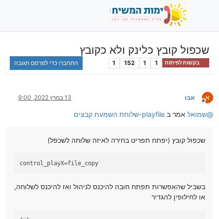
שכפול קובץ כלינק ולא כקובץ
1
1
152
1
התחברו כדי לפרסם תגובה
בקשות לפיתוח
א
אבו
13 במרץ 2022, 9:00
מנותק
@
שמואל
אמר ב
playfile-שלוחת השמעת קבצים
שכפול קובץ (יפתח תפריט בחירה לאיזה שלוחה לשכפל)
control_playX
=file_copy
בשביל שהאפשרות תפתח חובה להיכנס לניהול ואז להיכנס לשלוחה,
או לחילופין להגדיר