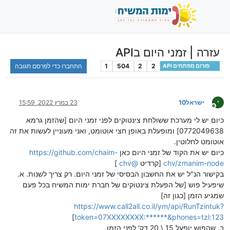
עזרה | זמני היום בAPI
2
2
504
1
התחברו כדי לפרסם תגובה
פורום מפתחים API
י
ישראל10
23 במרץ 2022, 15:59
מנותק
כיום יש לי מערכת ששולחת צינטוקים לפני זמני היום [שהזמן גרמא
0772049638] ומופעלת באופן חצי אוטומט, ואני מעוניין לעשות את זה
אוטומט לחלוטין.
כיום יש את הקוד של זמני היום כאן
https://github.com/chaim-
chv/zmanim-node
[קרדיט
@
chv
]
בקישור הנ"ל יש את החשבון הבסיסי של זמני היום. רק צריך לשנות. א.
שיפעיל פוש [של הפעלת צינטוקים של חברת ימות המשיח בכל פעם
שמגיע הזמן [כגון זה]
https://www.call2all.co.il/ym/api/RunTzintuk?
]
token=07XXXXXXXX:******&phones=tzl:123
ב. שהפוש יופעל 15 \ 20 דק' לפני הזמן.