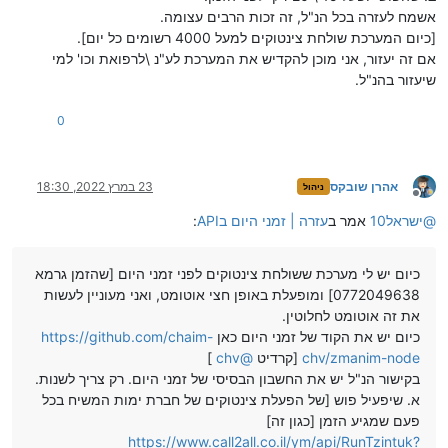
אשמח לעזרה בכל הנ"ל, זה זכות הרבים עצומה.
[כיום המערכת שולחת צינטוקים למעל 4000 רשומים כל יום].
אם זה יעזור, אני מוכן להקדיש את המערכת לע"נ \לרפואת וכו' למי
שיעזור בהנ"ל.
0
אהרן שובקס
23 במרץ 2022, 18:30
ניהול
מנותק
@
ישראל10
אמר ב
עזרה | זמני היום בAPI
:
כיום יש לי מערכת ששולחת צינטוקים לפני זמני היום [שהזמן גרמא
0772049638] ומופעלת באופן חצי אוטומט, ואני מעוניין לעשות
את זה אוטומט לחלוטין.
כיום יש את הקוד של זמני היום כאן
https://github.com/chaim-
chv/zmanim-node
[קרדיט
@
chv
]
בקישור הנ"ל יש את החשבון הבסיסי של זמני היום. רק צריך לשנות.
א. שיפעיל פוש [של הפעלת צינטוקים של חברת ימות המשיח בכל
פעם שמגיע הזמן [כגון זה]
https://www.call2all.co.il/ym/api/RunTzintuk?