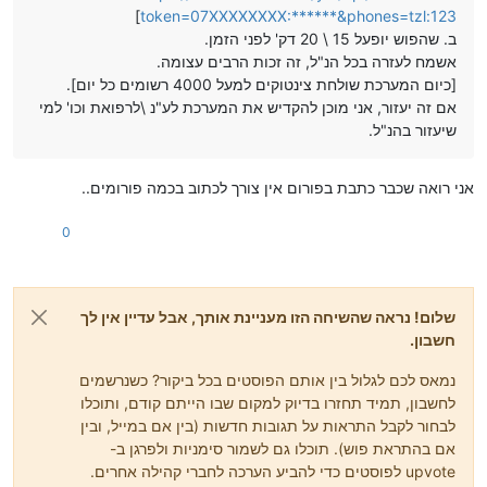
]
token=07XXXXXXXX:******&phones=tzl:123
ב. שהפוש יופעל 15 \ 20 דק' לפני הזמן.
אשמח לעזרה בכל הנ"ל, זה זכות הרבים עצומה.
[כיום המערכת שולחת צינטוקים למעל 4000 רשומים כל יום].
אם זה יעזור, אני מוכן להקדיש את המערכת לע"נ \לרפואת וכו' למי
שיעזור בהנ"ל.
אני רואה שכבר כתבת בפורום אין צורך לכתוב בכמה פורומים..
0
שלום! נראה שהשיחה הזו מעניינת אותך, אבל עדיין אין לך
חשבון.
נמאס לכם לגלול בין אותם הפוסטים בכל ביקור? כשנרשמים
לחשבון, תמיד תחזרו בדיוק למקום שבו הייתם קודם, ותוכלו
לבחור לקבל התראות על תגובות חדשות (בין אם במייל, ובין
אם בהתראת פוש). תוכלו גם לשמור סימניות ולפרגן ב-
upvote לפוסטים כדי להביע הערכה לחברי קהילה אחרים.