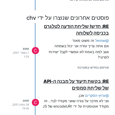
כלל את ה-body של בקשות GET)
לשלוח אותם בבקשה)
ובקיצור יהיה נחמד לשדרג את ה-API כך
וואי איזה ארוך
שהתוכן יעבור בגוף הבקשה. כמו המבנה
תודה לעוזרים
תודה
@
שמואל
פוסטים אחרונים שנוצרו על ידי chv
הראוי לAPI תקני
RE: חדש! שליחת הודעה לטלגרם
בכניסה לשלוחה
@
שמואל
זה פשוט מאוד
אם אתה צריך עזרה אני יכול בשמחה
CHV
C
אגב למה באמת לא אפשרי לקבל ישירות
7 באפר׳ 2021,
לפרטי?
1:25
פורסם בחדש במערכת
RE: בקשת תיעוד על מבנה ה-API
של שליחת סמסים
@
ערוץ-הסקרים
אכן.
אני לא מדבר על צורה שאני מקודד לבד.. זה
CHV
C
26 במרץ 2021,
מקודד אוטומטית על ידי encodeURI של JS
15:05