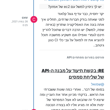
יש לך ניסיון למשל עם ec2 של אמזון?
יקר יחסית, כבר עדיף גוגל קלאוד
CHV
C
לפני שאתה בודק חברות שרתים, תחליט איך
26 במרץ 2021,
אתה בונה את האפליקציה שתרוץ (באיזה
0:25
שפה, למשל) יש הרבה דברים שתוכל להריץ
חינם לגמרי ואפילו אם תשקיע מחשבה תוכל
להוציא את זה לפועל על גבי כלי CI כגון
גיטהב..
ומה לגבי מערכת טלפונית של ימות
המשיח? יש מצב לעשות קומבינה דומה
פורסם בפורום מפתחים API
כדי להעלות לקו תוכן חדש כל כמה שעות
באופן אוטומטי?
RE: בקשת תיעוד על מבנה ה-API
שוב - זה לא קשור לימות המשיח (לכאורה,
של שליחת סמסים
מכיר אותם רק מלפני כמה ימים אבל ההיגיון
@
שמואל
אומר ששירות כזה גם אם קיים יעלה לך סתם
בסופו של דבר.. ואחרי כמה שעות ששברתי
כסף בזמן ש=)זה דבר שצריך להתבצע
את הראש.. בדקתי מכיוון אחר את העניין ומה
בשירות חיצוני - תוכנה שתכתוב וכדו' -
שיצא לי זה שהבאג לא אצל המפרסר של
שתעלה את הקובץ למערכת (זה כן יבוצע דרך
ימות אלא זה מגיע אליו לא בצורה הנכונה
ה-API של ימות, ובחינם..)
אני מסביר בפירוט. למעוניינים במידע.