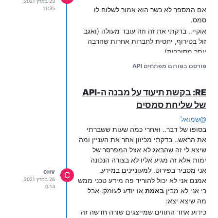
23 במרץ 2021,
אם המספר לא כשר הוא אמור לשלוח לו
11:35
סמס.
אוקיי.. בדקתי את זה וזה עובד מעולה (ואגב
זול בטירוף, יחסית לחברות אחרות שהרבה
יותר מסובכות)
הבעיות שלי הן -
פורסם בפורום מפתחים API
איך יוצרים
שורה חדשה
(line break
בלעז) בתוך ההודעה?
RE: בקשת תיעוד על מבנה ה-API
באופן כללי השרת של ימות המשיח
של שליחת סמסים
מחזיר לי המון פעמים שגיאות עקב
תווים לא חוקיים מבחינתו בתוכן
@
שמואל
הבקשה. אני עובד בדיעבד בצורה של
בסופו של דבר.. ואחרי כמה שעות ששברתי
מחיקה של התווים הבעייתים על ידי
את הראש.. בדקתי מכיוון אחר את העניין ומה
רגקס.. אבל זה לא לעניין. בעיקר כשאני
שיצא לי זה שהבאג לא אצל המפרסר של
צריך לנחש (או שאני ינסה ללמוד עכשיו
ימות אלא זה מגיע אליו לא בצורה הנכונה
על javaParser)
אני מסביר בפירוט. למעוניינים במידע.
CHV
C
ובקיצור אם מישהו יודע על מקור מידע נורמלי
אמנם אני לא יכול להוריד פה מידע טכני ממש
26 במרץ 2021,
ומסודר שמרכז את המידע והמתודלוגיה של
0:14
כי אני לא מבין
באמת
או יודע לעומק: אבל
ה-API הזה. אשמח מאוד!!!
מה שיצא יצא:
אני לא יודע על המבינים כאן וכו' אז אם
כידוע אחד התווים שמייצגים שורה חדשה זה
מישהו שרואה את זה יודע את מי לתייג - אז