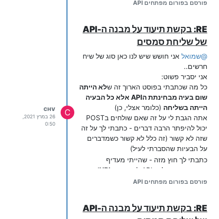
פורסם בפורום מפתחים API
RE: בקשת תיעוד על מבנה ה-API
של שליחת סמסים
@
שמואל
אני חושש שיש לנו כאן סוג של שיח
חרשים..
אני יסביר פשוט:
כל מה שכתבתי בפוסט הארוך זה ש
לא הייתה
שום בעיה מבחינתת הAPI אלא כל הבעיה
הייתה בשליחה
(כלומר אצלי, כן)
CHV
C
אתה הגבת לי על זה שאם שולחים בPOST
26 במרץ 2021,
0:50
יכול להיפתר הרבה דברים - כתבתי לך על זה
שזה לא קשור (זה כלל לא קשור כשמדברים
על הבעיות שהסברתי לעיל)
כתבתי לך חוץ מזה - שהייתי מעדיף
שהתקשורת מול ה-API לא תהיה
URL'ית
אלא שהתוכן של הבקשה יועבר על ידי
פורסם בפורום מפתחים API
המשתמש דרך ה-body. (כמקובל, ב-JSON
וכו') מה ש-א' פותר הרבה דחקים, ב' מאפשר
RE: בקשת תיעוד על מבנה ה-API
דינמיקה רחבה הרבה יותר של המידע ועיבודו