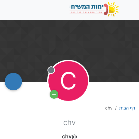
C
מנותק
דף הבית
chv
chv
@chv