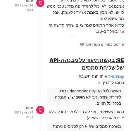
CHV
C
אמנם אני לא יכול להוריד פה מידע טכני ממש
26 במרץ 2021,
0:14
כי אני לא מבין
באמת
או יודע לעומק: אבל
מה שיצא יצא:
כידוע אחד התווים שמייצגים שורה חדשה זה
ובעיקר ב-JS.
n\
כאשר שולחים תווים כאלו בURL - הם חייבים
להיות escaped כלומר - שיהיה להם שני
פורסם בפורום מפתחים API
בקסלאשים (במקום אחד) כלומר ככה
n\\
למה זה חייב שני בקסלאש? יש לזה כמה
RE: בקשת תיעוד על מבנה ה-API
סיבות (קשור כמובן לפרסור) ואני לא יודע אם
של שליחת סמסים
אני יכול בכלל להתחיל להסביר אותן.
מה שאני רוצה שיובן זה ש:
@
שמואל
אוה! הנה תשובה
אם אכן הגיע הסטרינג
לשרת של ימות -
n\\
בנוגע לדבריך >
הוא יעשה שורה חדשה
תעשה לכל הטקסט urlencoder כולל
הבעיה היא אכן לשלוח את התו הזה. מה
לירידת שורה, אני לא חושב שיש הגבלה
הבעיה? ככה: שהרי אנחנו צריכים לעשות
בכלל על תווים.
urlencode (נגיד בגאווהסקריפט זה
CHV
C
ככה
) לטקסט של
כמובן שעשיתי.. אני לא בור לגמרי (חבל שלא
encodeURI('string')
24 במרץ 2021,
ההודעה עצמה (כדי שיגיע לAPI. כיוון
10:03
ציינתי את זה בשאלה)
שהתקשורת עם הAPI היא כפרמטר בתוך
מערכת סמסים שהיא רק לסמסים ניתנת
הURL עצמה ולא כאיזה משהו בתוך הבקשה