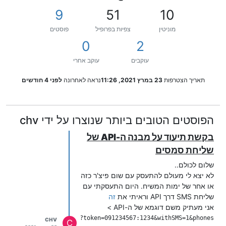
9
51
10
מוניטין
צפיות בפרופיל
פוסטים
0
2
עוקבים
עוקב אחרי
תאריך הצטרפות
23 במרץ 2021, 11:26
נראה לאחרונה
לפני 4 חודשים
הפוסטים הטובים ביותר שנוצרו על ידי chv
בקשת תיעוד על מבנה ה-API של
שליחת סמסים
שלום לכולם..
לא יצא לי מעולם להתעסק עם שום פיצ'ר כזה
או אחר של ימות המשיח. היום התעסקתי עם
שליחת SMS דרך API וראיתי את
זה
אני מעתיק משם דוגמא של ה-API >
tps://www.call2all.co.il/ym/api/RunCampaign?token=091234567:1234&withSMS=1&phones={"0533123456

CHV
C