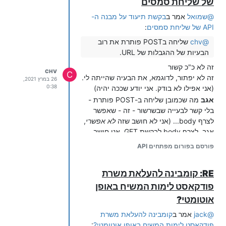
של שליחת סמסים
הן על ידי השולח הן על ידי השרת של ימות.
הוספתי שכמובן - רק ב-POST זה יעבוד (כי
@
שמואל
אמר ב
בקשת תיעוד על מבנה ה-
בקשות GET לא יכולות להכיל body. כלומר
API של שליחת סמסים
:
יכולות להכיל אבל לא יתייחסו לזה כו')
@
chv
שליחה בPOST פותרת את רוב
@
שמואל
אמר ב
בקשת תיעוד על מבנה ה-
הבעיות של ההגבלות של URL.
API של שליחת סמסים
:
זה לא כ"כ קשור
לא ממש מבין מה זה גוף הבקשה ...
CHV
C
זה לא יפתור, לדוגמא, את הבעיה שהייתה לי.
26 במרץ 2021,
גוף הבקשה == body
0:38
(אני אפילו לא בודק. אני יודע שככה יהיה)
אגב
מה שכמובן שליחה ב-POST פותרת -
בלי קשר לבעייה שבשרשור - זה - שאפשר
לצרף body... (אני לא חושב שזה
לא אפשרי
,
אגב, לצרף body לבקשת GET. אני חושב
שזה נטו סוג של המלצה - לשרת - לא לפרשן
פורסם בפורום מפתחים API
כלל את ה-body של בקשות GET)
ובקיצור יהיה נחמד לשדרג את ה-API כך
RE: קומבינה להעלאת משרת
שהתוכן יעבור בגוף הבקשה. כמו המבנה
הראוי לAPI תקני
פודקאסט לימות המשיח באופן
אוטומטי?
@
jack
אמר ב
קומבינה להעלאת משרת
פודקאסט לימות המשיח באופן אוטומטי?
: