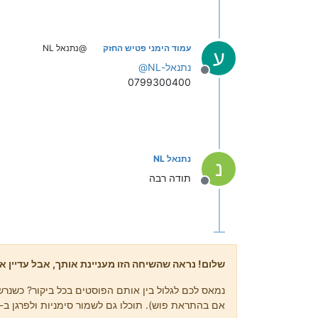
עמוד הימני פטיש החזק
@נתנאל NL
ע
נתנאל-NL
@
מנותק
0799300400
נתנאל NL
נ
תודה רבה
מנותק
שלום! נראה שהשיחה הזו מעניינת אותך, אבל עדיין אי
נמאס לכם לגלול בין אותם הפוסטים בכל ביקור? כשנרשמ
אם בהתראת פוש). תוכלו גם לשמור סימניות ולפרגן ב-upvote לפוסטים כדי להביע הערכה לחברי קהילה אחרים.