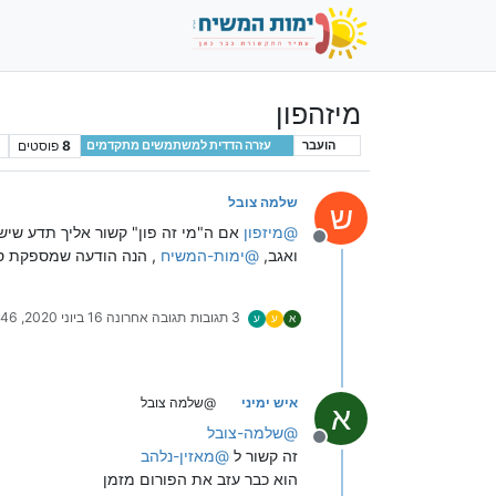
מיזהפון
8
פוסטים
הועבר
עזרה הדדית למשתמשים מתקדמים
שלמה צובל
ש
@
מיזפון
אם ה"מי זה פון" קשור אליך תדע שי
מנותק
ואגב,
@
ימות-המשיח
, הנה הודעה שמספקת סי
3 תגובות
תגובה אחרונה
16 ביוני 2020, 15:46
א
ע
ע
איש ימיני
@שלמה צובל
א
@
שלמה-צובל
מנותק
זה קשור ל
@
מאזין-נלהב
הוא כבר עזב את הפורום מזמן