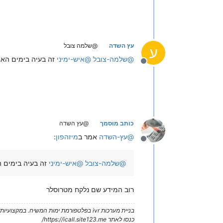
עץ השדה
@שלמה צובל
ע
@
שלמה-צובל
@
איש-ימיני
זה בעיה בימים האחרונים בAPI מ
מנותק
כותב מוסמך
@עץ השדה
@
עץ-השדה
אמר ב
מיזהפון
:
מנותק
@
שלמה-צובל
@
איש-ימיני
זה בעיה בימים האחרונים בI
רוב המידע שם נלקח מטרוסלר
בניית מערכות ivr בפלטפורמת ימות המשיח. במקצועיות ובנסיון של מעל 5 שנים!
כנסו לאתר https://icall.site123.me/