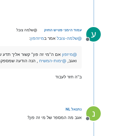
עמוד הימני פטיש החזק
@שלמה צובל
ע
@
שלמה-צובל
אמר ב
מיזהפון
:
מנותק
@
מיזפון
אם ה"מי זה פון" קשור אליך תדע 
ואגב,
@
ימות-המשיח
, הנה הודעה שמספקת 
ב''ה חזר לעבוד
נתנאל NL
נ
אגב מה המספר של מי זה פון?
מנותק