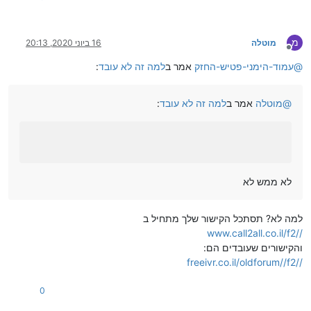
מ
מוטלה
16 ביוני 2020, 20:13
מנותק
@
עמוד-הימני-פטיש-החזק
אמר ב
למה זה לא עובד
:
@
מוטלה
אמר ב
למה זה לא עובד
:
לא ממש לא
למה לא? תסתכל הקישור שלך מתחיל ב
//www.call2all.co.il/f2
והקישורים שעובדים הם:
//freeivr.co.il/oldforum//f2
0