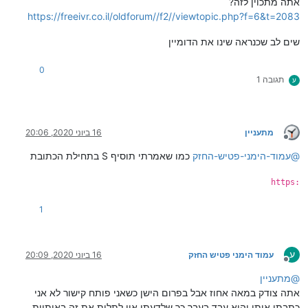
אתה מתכוין לזה?
https://freeivr.co.il/oldforum//f2//viewtopic.php?f=6&t=2083
שים לב שכנראה שינו את הדומיין
0
תגובה 1
ע
מתעניין
16 ביוני 2020, 20:06
מנותק
@
עמוד-הימני-פטיש-החזק
כמו שאמרתי תוסיף S בתחילת הכתובת
https:
1
ע
עמוד הימני פטיש החזק
16 ביוני 2020, 20:09
מנותק
@
מתעניין
אתה צודק במאה אחוז אבל בפרום הישן כשאני פותח קישור לא אני
כתבתי אותו והוא עבד בעבר כך שלדעתי אין לתלות את זה באותיות