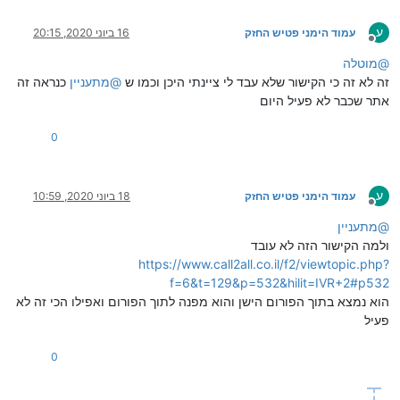
ע
עמוד הימני פטיש החזק
16 ביוני 2020, 20:15
מנותק
@
מוטלה
זה לא זה כי הקישור שלא עבד לי ציינתי היכן וכמו ש
@
מתעניין
כנראה זה
אתר שכבר לא פעיל היום
0
ע
עמוד הימני פטיש החזק
18 ביוני 2020, 10:59
מנותק
@
מתעניין
ולמה הקישור הזה לא עובד
https://www.call2all.co.il/f2/viewtopic.php?
f=6&t=129&p=532&hilit=IVR+2#p532
הוא נמצא בתוך הפורום הישן והוא מפנה לתוך הפורום ואפילו הכי זה לא
פעיל
0