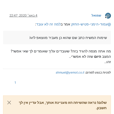
שמואל
4 באוג׳ 2020, 22:47
מנותק
@
עמוד-הימני-פטיש-החזק
אמר ב
למה זה לא עובד
:
שימות המשיח כתב שם שהוא כן מעביר מווצאפ לivr
מה אתה מנסה להגיד בזה? שעובדים עליך שאומרים לך שאי אפשר?
המצב
היום
שזה לא אפשרי..
זהו..
לפניות בנוגע לפורום:
shmuel@yemot.co.il
1
שלום! נראה שהשיחה הזו מעניינת אותך, אבל עדיין אין לך
חשבון.