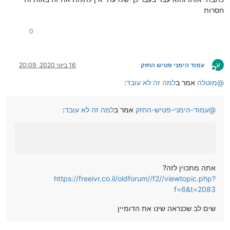
חסרות
0
ע
עמוד הימני פטיש החזק
16 ביוני 2020, 20:09
מנותק
@
מוטלה
אמר ב
למה זה לא עובד
:
@
עמוד-הימני-פטיש-החזק
אמר ב
למה זה לא עובד
:
אתה מתכוין לזה?
https://freeivr.co.il/oldforum//f2//viewtopic.php?
f=6&t=2083
שים לב שכנראה שינו את הדומיין