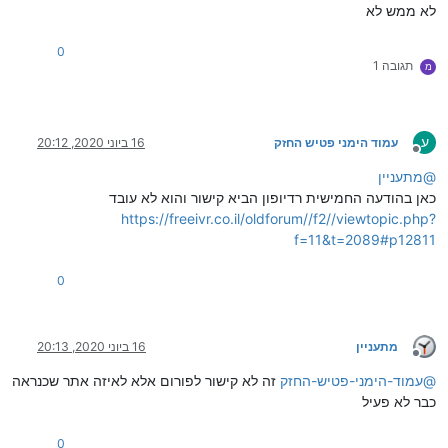
לא ממש לא
0
תגובה 1
מ
ע
עמוד הימני פטיש החזק
16 ביוני 2020, 20:12
מנותק
@
מתעניין
כאן בהודעה החמישית רדיופון הביא קישור והוא לא עובד
https://freeivr.co.il/oldforum//f2//viewtopic.php?
f=11&t=2089#p12811
0
מתעניין
16 ביוני 2020, 20:13
מנותק
@
עמוד-הימני-פטיש-החזק
זה לא קישור לפורום אלא לאיזה אתר שכנראה
כבר לא פעיל
0