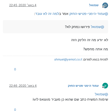
שמואל
4 באוג׳ 2020, 22:45
מנותק
@
עמוד-הימני-פטיש-החזק
אמר ב
למה זה לא עובד
:
@
שמואל
פירושו נמחק לא?
לא יודע מה זה הלינק הזה
מה אתה מחפש?
לפניות בנוגע לפורום:
shmuel@yemot.co.il
0
ע
עמוד הימני פטיש החזק
4 באוג׳ 2020, 22:46
מנותק
@
שמואל
שימות המשיח כתב שם שהוא כן מעביר מווצאפ לivr
0