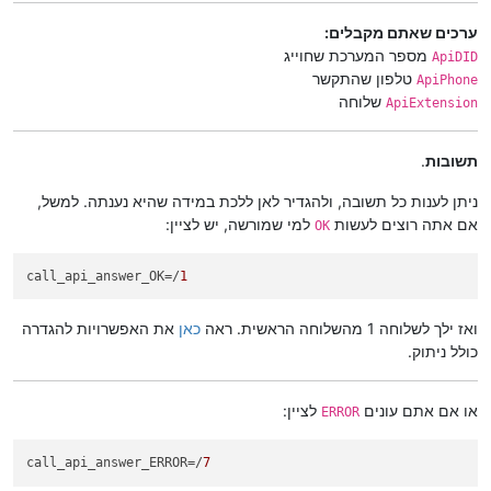
ערכים שאתם מקבלים:
מספר המערכת שחוייג
ApiDID
טלפון שהתקשר
ApiPhone
שלוחה
ApiExtension
תשובות
.
ניתן לענות כל תשובה, ולהגדיר לאן ללכת במידה שהיא נענתה. למשל,
אם אתה רוצים לעשות
למי שמורשה, יש לציין:
OK
call_api_answer_OK
=/
1
ואז ילך לשלוחה 1 מהשלוחה הראשית. ראה
כאן
את האפשרויות להגדרה
כולל ניתוק.
או אם אתם עונים
לציין:
ERROR
call_api_answer_ERROR
=/
7