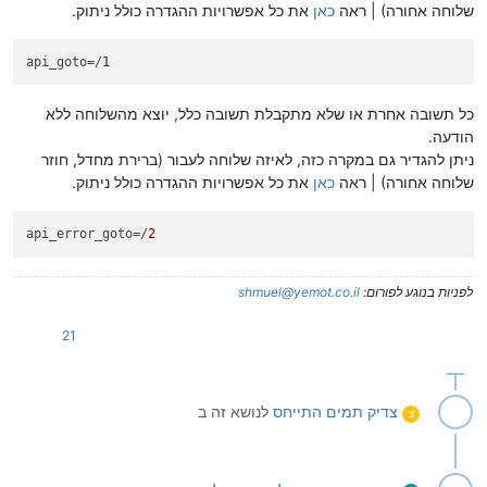
שלוחה אחורה) | ראה
כאן
את כל אפשרויות ההגדרה כולל ניתוק.
api_goto
=/
1
כל תשובה אחרת או שלא מתקבלת תשובה כלל, יוצא מהשלוחה ללא
הודעה.
ניתן להגדיר גם במקרה כזה, לאיזה שלוחה לעבור (ברירת מחדל, חוזר
שלוחה אחורה) | ראה
כאן
את כל אפשרויות ההגדרה כולל ניתוק.
api_error_goto
=/
2
לפניות בנוגע לפורום:
shmuel@yemot.co.il
21
צדיק תמים
התייחס
לנושא זה ב
צ