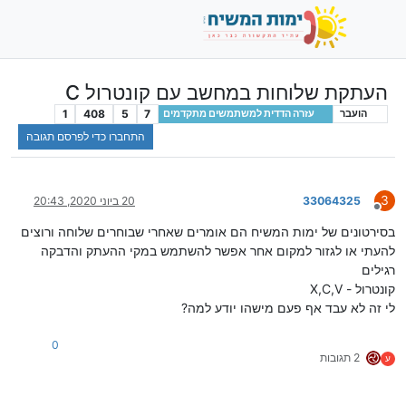
העתקת שלוחות במחשב עם קונטרול C
1
408
5
7
הועבר
עזרה הדדית למשתמשים מתקדמים
התחברו כדי לפרסם תגובה
3
33064325
20 ביוני 2020, 20:43
מנותק
בסירטונים של ימות המשיח הם אומרים שאחרי שבוחרים שלוחה ורוצים
להעתי או לגזור למקום אחר אפשר להשתמש במקי ההעתק והדבקה
רגילים
קונטרול - X,C,V
לי זה לא עבד אף פעם מישהו יודע למה?
0
2 תגובות
ע