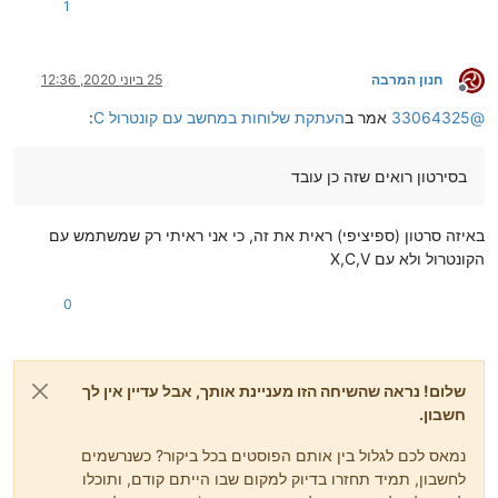
1
חנון המרבה
25 ביוני 2020, 12:36
מנותק
@
33064325
אמר ב
העתקת שלוחות במחשב עם קונטרול C
:
בסירטון רואים שזה כן עובד
באיזה סרטון (ספיציפי) ראית את זה, כי אני ראיתי רק שמשתמש עם
הקונטרול ולא עם X,C,V
0
שלום! נראה שהשיחה הזו מעניינת אותך, אבל עדיין אין לך
חשבון.
נמאס לכם לגלול בין אותם הפוסטים בכל ביקור? כשנרשמים
לחשבון, תמיד תחזרו בדיוק למקום שבו הייתם קודם, ותוכלו