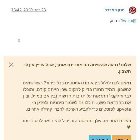
חנון המרבה
23 ביוני 2020, 13:42
מנותק
@
דורש1
בדיוק
0
שלום! נראה שהשיחה הזו מעניינת אותך, אבל עדיין אין לך
חשבון.
נמאס לכם לגלול בין אותם הפוסטים בכל ביקור? כשנרשמים
לחשבון, תמיד תחזרו בדיוק למקום שבו הייתם קודם, ותוכלו
לבחור לקבל התראות על תגובות חדשות (בין אם במייל, ובין
אם בהתראת פוש). תוכלו גם לשמור סימניות ולפרגן ב-
upvote לפוסטים כדי להביע הערכה לחברי קהילה אחרים.
בעזרת התרומה שלך, הפוסט הזה יכול להיות אפילו טוב יותר
💗
הרשמה
התחברות