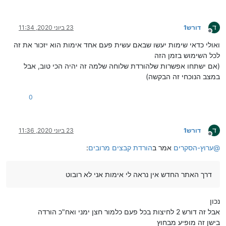
ד
דורש1
23 ביוני 2020, 11:34
מנותק
ואולי כדאי שימות יעשו שבאם עשית פעם אחד אימות הוא יזכור את זה
לכל השימוש בזמן הזה
(אם ישתחו אפשרות שלהורדת שלוחה שלמה זה יהיה הכי טוב, אבל
במצב הנוכחי זה הבקשה)
0
ד
דורש1
23 ביוני 2020, 11:36
מנותק
@
ערוץ-הסקרים
אמר ב
הורדת קבצים מרובים
:
דרך האתר החדש אין נראה לי אימות אני לא רובוט
נכון
אבל זה דורש 2 לחיצות בכל פעם כלמור חצן ימני ואח"כ הורדה
בישן זה מופיע מבחוץ