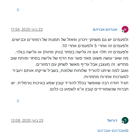
0
א
אברהם אברהם
23 ביוני 2020, 11:54
מחובר
ולפעמים יש גם משחקי זיכרון ופאזל של תמנות של רמזורים וכבישים.
ולפעמים זה אחרי 5 ולפעמים אחרי 10.
ולפעמים זה תלוי אם זה גלישה בסתר (נותן פחות) או גלישה בגלוי.
מה שאני עושה פשוט מאד סוגר את הדף של גלישה בסתר ופותח שוב
מחדש. זה מעצבן אבל עדיף מאשר לשחק עם רמזורים.
ואגב למה שיתנו להוריד שלוחות שלמות, בשביל שייקחו אותם ויעביר
למערכות אחרות מתחרות.
תגיד תודה רבה שאפשר בכלל להוריד קובץ שמע באיכות נורמלית. יש
חברות שכשמורידים קובץ א"א לשמוע בו כלום.
0
ד
דורש1
23 ביוני 2020, 12:08
מנותק
@
אברהם-אברהם