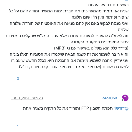
ראשית תודה על העצות
שנית אני תמיד מהמעריכים את חברת ימות המשיח ומודה להם על כל
שיפור ופיתוח ואין ח"ו שום תלונה
ואני מנסה לבקש באם אין להם מניעה את האופציה של הורדת שלוחה
שלמה
וזה לא ע"מ להעביר למערכת אחרת אלא עבור המג"ש שהקליט במסירות
עבור התלמידים בתקופת הקורונה
(בדרך כלל הוא מקליט בשיעור עם נגן MP3ׂ)
והוא רוצה לשמור את זה לשנה הבאה שילמדו את הסוגיות האלו בע"ה
אני עדיין מחכה לשמוע מימות אם ההגבלה היא בגלל החשש שיעבירו
למערכת אחרת (אם אני באמת ירצה אני יעבוד קצת ויוריד, וד"ל)
0
O
oror053
23 ביוני 2020, 13:10
מנותק
@
דורש1
תפתח חשבון FTP ותוריד את כל התקיה בשניה אחת
1