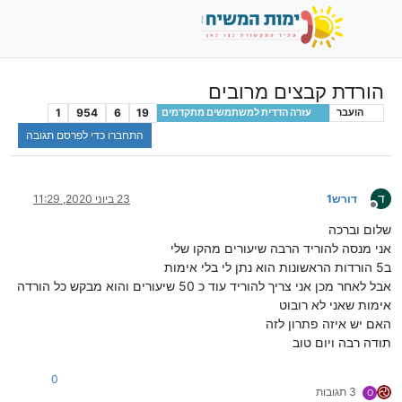
הורדת קבצים מרובים
1
954
6
19
הועבר
עזרה הדדית למשתמשים מתקדמים
התחברו כדי לפרסם תגובה
ד
דורש1
23 ביוני 2020, 11:29
מנותק
שלום וברכה
אני מנסה להוריד הרבה שיעורים מהקו שלי
ב5 הורדות הראשונות הוא נתן לי בלי אימות
אבל לאחר מכן אני צריך להוריד עוד כ 50 שיעורים והוא מבקש כל הורדה
אימות שאני לא רובוט
האם יש איזה פתרון לזה
תודה רבה ויום טוב
0
3 תגובות
O