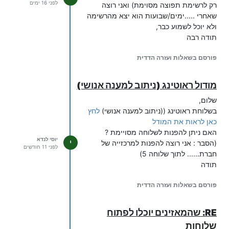
לפני 16 ימים
רק לרשימת תפוצה מסוימת) ואני רוצה
שאחרי .....ימים/שבועות הוא יצא מהרשימה
ולא יוכל לשמוע כבר,
תודה רבה
פורסם בשאלות ועזרה הדדית
מודול ראוטינג (ניתוב למענה אנושי)
שלום,
בשלוחת ראוטינג ((ניתוב למענה אנושי)
לחץ
כאן לראות את המודל
האם ניתן להפנות לשלוחה מסויימת ?
יוסי לנדא
י
(הסבר : אני רוצה להפנות למרכזייה של
לפני 11 חודשים
חברת...... לתוך שלוחה 5)
תודה
פורסם בשאלות ועזרה הדדית
RE: שהמאזינים יוכלו לפתוח
שלוחות