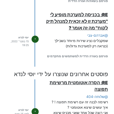
פורסם בשאלות ועזרה הדדית
RE: בכניסה למערכת מופיע לי
''מערכת זו לא זכאית למנהל תיק
לקוח'' מה זה אומר ?
@
אברהם-צבי
יוסי לנדא
י
שמקבלים נציג שירות מיוחד בשבילך
15 בפבר׳ 2022,
19:25
(כנראה רק למערכות גדולות)
פורסם בעזרה הדדית למשתמשים מתקדמים
פוסטים אחרונים שנוצרו על ידי יוסי לנדא
RE: הסרה אוטומטית מרשימת
תפוצה
@
שלוחה-404
רשימה לבנה זה עם רשימת תפוצה ! ?
איך עושים שיצא אוטומטי ?
יוסי לנדא
י
אני רוצה שכל אחד שאני מכניס שיצא
לפני 15 ימים