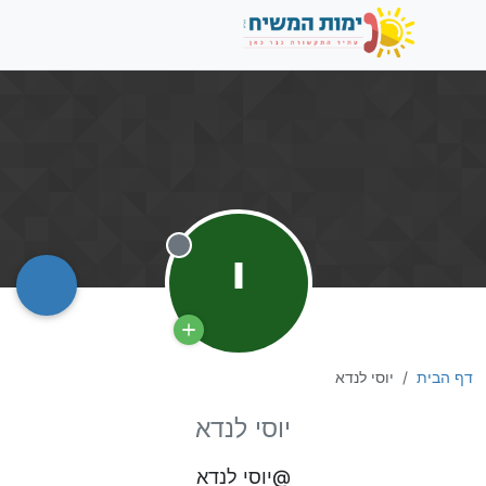
י
מנותק
דף הבית
יוסי לנדא
יוסי לנדא
@יוסי לנדא