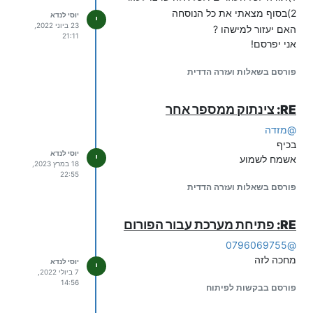
2)בסוף מצאתי את כל הנוסחה
יוסי לנדא
י
23 ביוני 2022,
האם יעזור למישהו ?
21:11
אני יפרסם!
פורסם בשאלות ועזרה הדדית
RE: צינתוק ממספר אחר
@
מזדה
בכיף
יוסי לנדא
י
אשמח לשמוע
18 במרץ 2023,
22:55
פורסם בשאלות ועזרה הדדית
RE: פתיחת מערכת עבור הפורום
0796069755
@
מחכה לזה
יוסי לנדא
י
7 ביולי 2022,
14:56
פורסם בבקשות לפיתוח