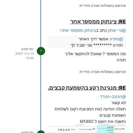
פורסם בשאלות ועזרה הדדית
RE: צינתוק ממספר אחר
@
נר-יצחק
כתב ב
צינתוק ממספר אחר
:
@
מזדה
אפשר דרך האתר
תחייג ********* אני יסביר לך
יוסי לנדא
י
מה המספר ? שאוכל להתקשר אליך
14 בינו׳ 2025,
15:44
תודה
פורסם בשאלות ועזרה הדדית
RE: מנגינת רקע בהשמעת קבצים.
@
הכוכב-הנודד
לא קשור
תעלה הודעה (את המניגנת רקע) לשלוחת
השמעת קבצים
ותשנה את השם ל M1990
יוסי לנדא