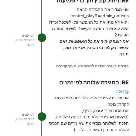
RE: ניהול קובץ תוך כדי שמיעתו
אני מגדיר את ההגדרה הבאה :
control_play9=admin_options
והוא לא נותן את כל האפשריות (לשכפל וכדו')
אלא למחיקת הודעה הקישו1, לשינוי ההודעה
הקישו 2
יוסי לנדא
י
14 בינו׳ 2025,
אני רוצה שיהיה את כל האופציות, ואם
16:09
אפשר רק לשינוי הקובץ אז יותר טוב,
תודה
פורסם בעזרה הדדית למשתמשים מתקדמים
RE: בסגירת שלוחה לפי זמנים
@
זעליג
אני עכשיו עשיתי שלוחה לכניסה לפי שעות
לקחתי מ
פה
אם אתה צריך עזרה, בכיף,
יוסי לנדא
י
(בשעות שרציתי שלא יהיה כניסה לשלוחה,
14 בינו׳ 2025,
הפנתי לשלוחה מסויימת שאומרים שם הכניס
15:49
לשלוחה זה בין השעות.....ל.....)