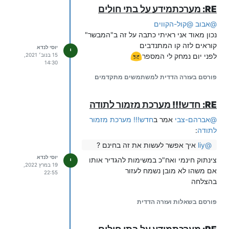
RE: מערכתמידע על בתי חולים
@
אבוב
@
קול-הקווים
נכון מאוד אני ראיתי כתבה על זה ב"המבשר"
קוראים לזה קו המתנדבים
יוסי לנדא
י
15 בנוב׳ 2021,
לפני יום נמחק לי המספר
14:30
פורסם בעזרה הדדית למשתמשים מתקדמים
RE: חדש!!! מערכת מזמור לתודה
@
אברהם-צבי
אמר ב
חדש!!! מערכת מזמור
לתודה
:
@
liy
איך אפשר לעשות את זה בחינם ?
יוסי לנדא
צינתוק חינמי ואח"כ במשימות להגדיר אותו
י
19 במרץ 2022,
אם משהו לא מובן נשמח לעזור
22:55
בהצלחה
פורסם בשאלות ועזרה הדדית