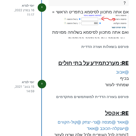
?
יוסי לנדא
י
16 במרץ 2022,
אם אתה מתכוון לסיסמא בתפריט הראשי =
11:17
ואם אתה מתכוון לסיסמא בשלוחה מסוימת
= אז תמחק את ההגדרה בהגדרות
המתקדמות
פורסם בשאלות ועזרה הדדית
RE: מערכתמידע על בתי חולים
@
אבוב
בכיף
יוסי לנדא
י
שמחתי לעזור
15 בנוב׳ 2021,
14:59
פורסם בעזרה הדדית למשתמשים מתקדמים
RE: אקסל
@
אאד
@
מנסה
@
נר-יצחק
@
קול-הקווים
@
יענקלה-הכוכב
@
אאד
1)תודה לכל העוזרים ולכל אלה שרצו לעזור