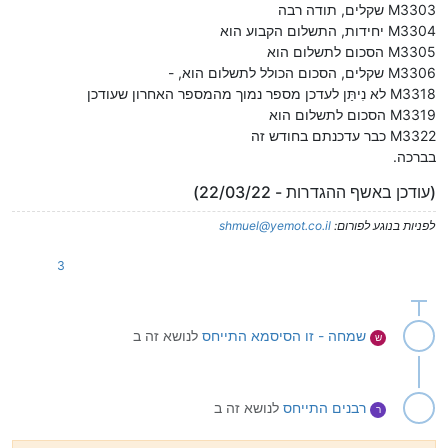
M3303 שקלים, תודה רבה
M3304 יחידות, התשלום הקבוע הוא
M3305 הסכום לתשלום הוא
M3306 שקלים, הסכום הכולל לתשלום הוא, -
M3318 לא נִיתַּן לעדכן מספר נמוך מהמספר האחרון שעודכן
M3319 הסכום לתשלום הוא
M3322 כבר עדכנתם בחודש זה
בברכה.
(עודכן באשף ההגדרות - 22/03/22)
לפניות בנוגע לפורום:
shmuel@yemot.co.il
3
שמחה - זו הסיסמא
התייחס
לנושא זה ב
ש
רבנים
התייחס
לנושא זה ב
ר