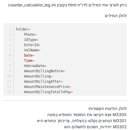
ניתן לערוך את המילים לדו"ח html בקובץ counter_calculator_log.ini
להלן המילים
Folder
=
    Phone
=
    IdType
=
    EnterId
=
    ValName
=
Date
=
Time
=
    HebrewDate
=
    AmountBillingBefore
=
    AmountBilling
=
    AmountBillingAfter
=
    AmountMaintenancePrice
=
    AmountBillingTotalToPay
=
    Log
=
להלן הודעות הקשורות:
M3300 אנא הקישו את המספר המופיע במונה
M3301 הנתונים נקלטו בהצלחה, צריכתך החודש היא
M3302 יחידות, הסכום לתשלום הוא