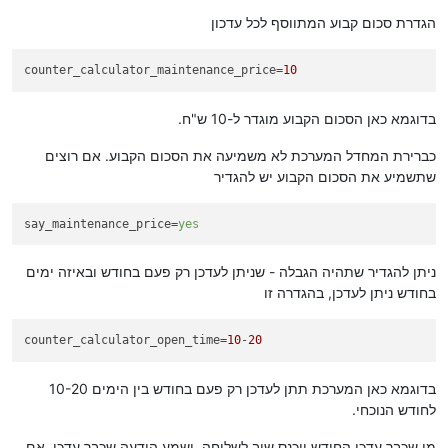
הגדרת סכום קבוע המתווסף לכל עדכון
counter_calculator_maintenance_price
=
10
בדוגמא כאן הסכום הקבוע מוגדר ל-10 ש"ח.
כברירת המחדל המערכת לא משמיעה את הסכום הקבוע. אם רוצים
שתשמיע את הסכום הקבוע יש להגדיר
say_maintenance_price
=
yes
ניתן להגדיר שתהיה הגבלה - שניתן לעדכן רק פעם בחודש ובאיזה ימים
בחודש ניתן לעדכן, בהגדרה זו
counter_calculator_open_time
=
10
-
20
בדוגמא כאן המערכת תתן לעדכן רק פעם בחודש בין הימים 10-20
לחודש הנוכחי.
מי שכבר עדכן החודש ויכנס שוב לשלוחה, ישמע הודעה שכבר עדכן. אם