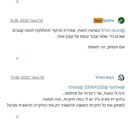
0
א
אלחנן1
16 באוק׳ 2020, 9:38
ניהול
מנותק
@
הבוס-הגדול
בשיטה הזאת, שמירת הניקוד מתחלקת לכמה קבצים
שונים כדי שלא יצבור עומס על קובץ אחד.
אם תמחק, זה יתאפס
0
הבוס הגדול
16 באוק׳ 2020, 11:46
מנותק
@
אלחנן1
@
33064325
@
מוטלה
היה לי טעות, אני דיברתי על פוילטס...
בתיקיית פוניט ג"כ יש לי כמה תיקיות, הנה תמונה.
למחוק את כל תיקיות המשנה ולהשאיר רק את התיקייה הראשית פוניט?
0