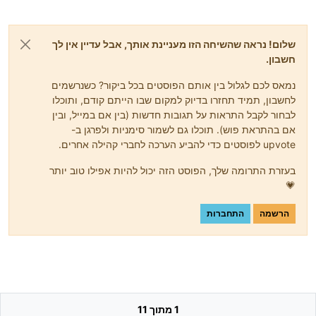
שלום! נראה שהשיחה הזו מעניינת אותך, אבל עדיין אין לך
חשבון.
נמאס לכם לגלול בין אותם הפוסטים בכל ביקור? כשנרשמים
לחשבון, תמיד תחזרו בדיוק למקום שבו הייתם קודם, ותוכלו
לבחור לקבל התראות על תגובות חדשות (בין אם במייל, ובין
אם בהתראת פוש). תוכלו גם לשמור סימניות ולפרגן ב-
upvote לפוסטים כדי להביע הערכה לחברי קהילה אחרים.
בעזרת התרומה שלך, הפוסט הזה יכול להיות אפילו טוב יותר
💗
הרשמה
התחברות
1 מתוך 11