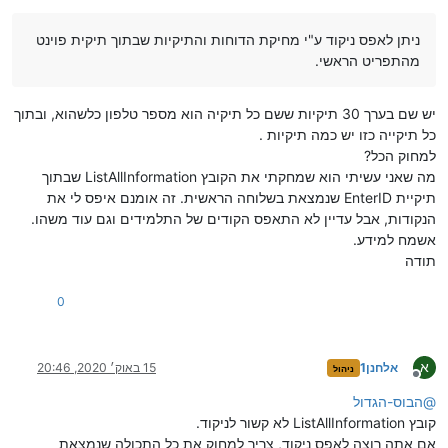
ניתן לאפס ניקוד ע"י מחיקת הדוחות והתיקיות שבתוך תיקית פוינט
מהתפריט הראשי.
יש שם בערך 30 תיקיות ששם כל תיקיה הוא מספר טלפון כלשהוא, ובתוך
כל תיקייה כזו יש כמה תיקיות .
למחוק הכל?
מה שאני עשיתי הוא שמחקתי את הקובץ ListAllInformation שבתוך
תיקיית EnterID שנמצאת בשלוחה הראשית. זה אומנם איפס לי את
הנקודות, אבל עדיין לא התאפס הקודים של התלמידים וגם עוד משהו.
אשמח למידע.
תודה
0
א
אלחנן1
15 באוק׳ 2020, 20:46
ניהול
מנותק
@
הבוס-הגדול
קובץ ListAllInformation לא קשור לניקוד.
אם אתה רוצה לאפס ניקוד, צריך למחוק את כל התכולה שנמצאת