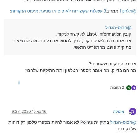
@
אלחנן1
אמר ב
3 שאלות שקשורות לאיפוס או מניעת איפוס הנקודות
:
@
הבוס-הגדול
קובץ ListAllInformation לא קשור לניקוד.
אם אתה רוצה לאפס ניקוד, צריך למחוק את כל התכולה שנמצאת
בתיקית פוינט מהתפריט הראשי.
את כל התיקיות שאמרתי?
מה הם בדיוק, מה אומר מספרי הטלפון ותת התיקיות שלהם?
0
2 תגובות
מ
א
מ
מוטלה
16 באוק׳ 2020, 9:37
מנותק
@
הבוס-הגדול
בתיקיית Points לא אמור להיות מספרי טלפון רק דוחות
של נקודות.