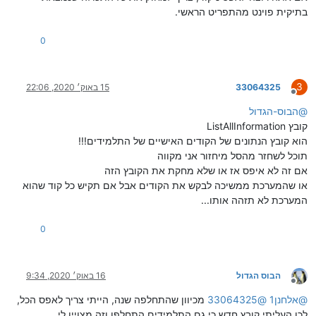
בתיקית פוינט מהתפריט הראשי.
0
3
33064325
15 באוק׳ 2020, 22:06
מנותק
@
הבוס-הגדול
קובץ ListAllInformation
הוא קובץ הנתונים של הקודים האישיים של התלמידים!!!
תוכל לשחזר מהסל מיחזור אני מקווה
אם זה לא איפס אז או שלא מחקת את הקובץ הזה
או שהמערכת ממשיכה לבקש את הקודים אבל אם תקיש כל קוד שהוא
המערכת לא תזהה אותו...
0
הבוס הגדול
16 באוק׳ 2020, 9:34
מנותק
@
אלחנן1
@
33064325
מכיוון שהתחלפה שנה, הייתי צריך לאפס הכל,
לכן העליתי קובץ חדש כי גם התלמידים התחלפו וזה מצויין לי.