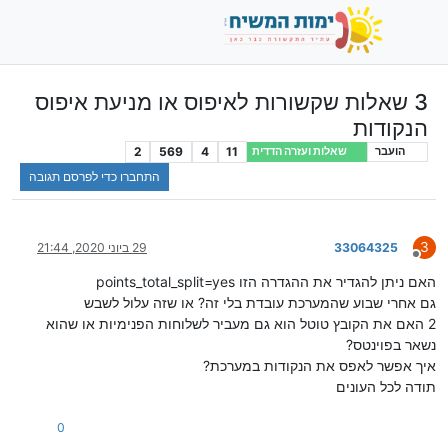
3 שאלות שקשורות לאיפוס או מניעת איפוס
הנקודות
2
569
4
11
הועבר
שאלות ועזרה הדדית
התחברו כדי לפרסם תגובה
3
33064325
29 ביוני 2020, 21:44
מנותק
האם ניתן להגדיר את ההגדרה הזו points_total_split=yes
גם אחרי שבוע שהמערכת עובדת בלי זה? או שזה עלול לשבש
2 האם את הקובץ טוטל הוא גם מעביר לשלוחות הפנימיות או שהוא
נשאר בפוינטס?
איך אפשר לאפס את הנקודות במערכת?
תודה לכל העונים
0