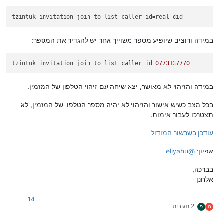
tzintuk_invitation_join_to_list_caller_id
=real_did
במידה ורוצים שיופיע מספר משוייך אחר יש להגדיר את המספר:
tzintuk_invitation_join_to_list_caller_id
=
0773137770
במידה והזיהוי לא מאושר, יצא שיחה עם זיהוי הטלפון של המזמין.
בכל מצב כשיש אישור והזיהוי לא יהיה מספר הטלפון של המזמין, לא
תצטרכו לעבור אימות.
עודכן בשרשור המודול
אפיון:
@
eliyahu
בברכה,
אלחנן
14
2 תגובות
מ
פ