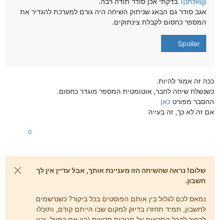
@
אלחנן1
בדקתי אכן סודר תודה רבה.
אגב סודר גם הבאג שניתוק השיחה היה גורם למערכת להגדיר את
המספר כחסום לקבלת צינתוקים.
Spoiler
ככה זה אמור להיות.
כשנשלח שיחה לחבר, אוטומטית המספר מוגדר כחסום.
ההסבר מפורט
כאן
אם זה לא כך, זה בעייה
0
שלום! נראה שהשיחה הזו מעניינת אותך, אבל עדיין אין לך
חשבון.
נמאס לכם לגלול בין אותם הפוסטים בכל ביקור? כשנרשמים
לחשבון, תמיד תחזרו בדיוק למקום שבו הייתם קודם, ותוכלו
לבחור לקבל התראות על תגובות חדשות (בין אם במייל, ובין