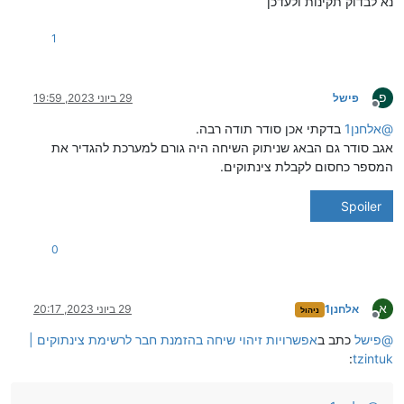
נא לבדוק תקינות ולעדכן
1
פ
פישל
29 ביוני 2023, 19:59
מנותק
@
אלחנן1
בדקתי אכן סודר תודה רבה.
אגב סודר גם הבאג שניתוק השיחה היה גורם למערכת להגדיר את
המספר כחסום לקבלת צינתוקים.
Spoiler
0
א
אלחנן1
29 ביוני 2023, 20:17
ניהול
מנותק
@
פישל
כתב ב
אפשרויות זיהוי שיחה בהזמנת חבר לרשימת צינתוקים |
:
tzintuk