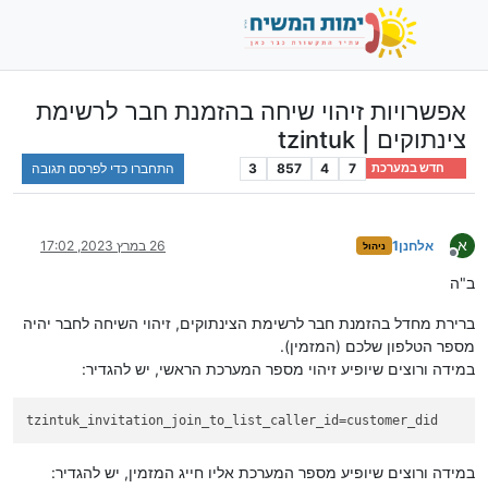
אפשרויות זיהוי שיחה בהזמנת חבר לרשימת
צינתוקים | tzintuk
7
4
857
3
התחברו כדי לפרסם תגובה
חדש במערכת
א
אלחנן1
26 במרץ 2023, 17:02
ניהול
מנותק
ב"ה
ברירת מחדל בהזמנת חבר לרשימת הצינתוקים, זיהוי השיחה לחבר יהיה
מספר הטלפון שלכם (המזמין).
במידה ורוצים שיופיע זיהוי מספר המערכת הראשי, יש להגדיר:
tzintuk_invitation_join_to_list_caller_id
=customer_did
במידה ורוצים שיופיע מספר המערכת אליו חייג המזמין, יש להגדיר: